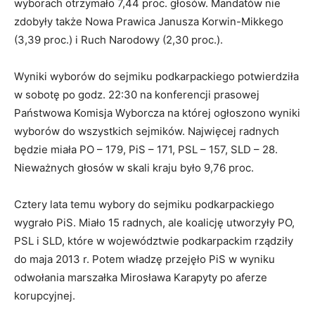
wyborach otrzymało 7,44 proc. głosów. Mandatów nie
zdobyły także Nowa Prawica Janusza Korwin-Mikkego
(3,39 proc.) i Ruch Narodowy (2,30 proc.).
Wyniki wyborów do sejmiku podkarpackiego potwierdziła
w sobotę po godz. 22:30 na konferencji prasowej
Państwowa Komisja Wyborcza na której ogłoszono wyniki
wyborów do wszystkich sejmików. Najwięcej radnych
będzie miała PO – 179, PiS – 171, PSL – 157, SLD – 28.
Nieważnych głosów w skali kraju było 9,76 proc.
Cztery lata temu wybory do sejmiku podkarpackiego
wygrało PiS. Miało 15 radnych, ale koalicję utworzyły PO,
PSL i SLD, które w województwie podkarpackim rządziły
do maja 2013 r. Potem władzę przejęło PiS w wyniku
odwołania marszałka Mirosława Karapyty po aferze
korupcyjnej.