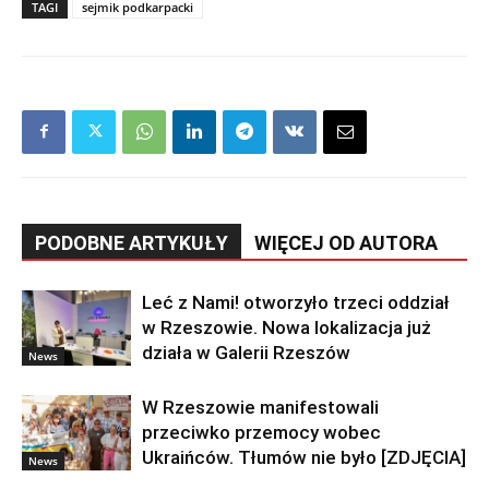
TAGI
sejmik podkarpacki
PODOBNE ARTYKUŁY
WIĘCEJ OD AUTORA
Leć z Nami! otworzyło trzeci oddział
w Rzeszowie. Nowa lokalizacja już
działa w Galerii Rzeszów
News
W Rzeszowie manifestowali
przeciwko przemocy wobec
Ukraińców. Tłumów nie było [ZDJĘCIA]
News