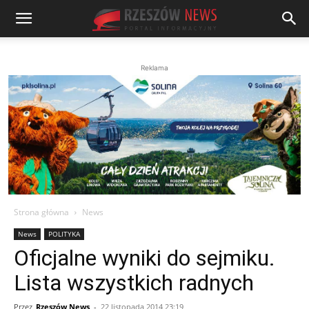
Reklama
Strona główna
News
News
POLITYKA
Oficjalne wyniki do sejmiku.
Lista wszystkich radnych
Przez
Rzeszów News
-
22 listopada 2014 23:19