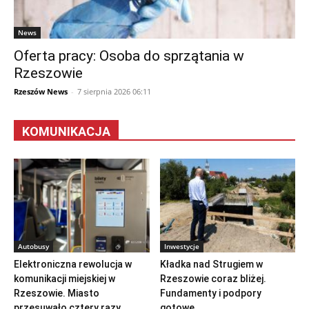
News
Oferta pracy: Osoba do sprzątania w
Rzeszowie
Rzeszów News
-
7 sierpnia 2026 06:11
KOMUNIKACJA
Autobusy
Inwestycje
Elektroniczna rewolucja w
Kładka nad Strugiem w
komunikacji miejskiej w
Rzeszowie coraz bliżej.
Rzeszowie. Miasto
Fundamenty i podpory
przesuwało cztery razy...
gotowe...