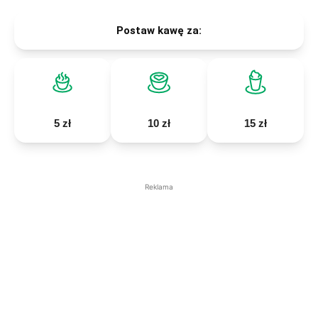
Postaw kawę za:
5 zł
10 zł
15 zł
Reklama