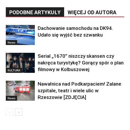
PODOBNE ARTYKUŁY
WIĘCEJ OD AUTORA
Dachowanie samochodu na DK94.
Udało się wyjść bez szwanku
News
Serial „1670” niszczy skansen czy
nakręca turystykę? Gorący spór o plan
filmowy w Kolbuszowej
KULTURA
Nawałnica nad Podkarpaciem! Zalane
szpitale, teatr i wiele ulic w
Rzeszowie [ZDJĘCIA]
News