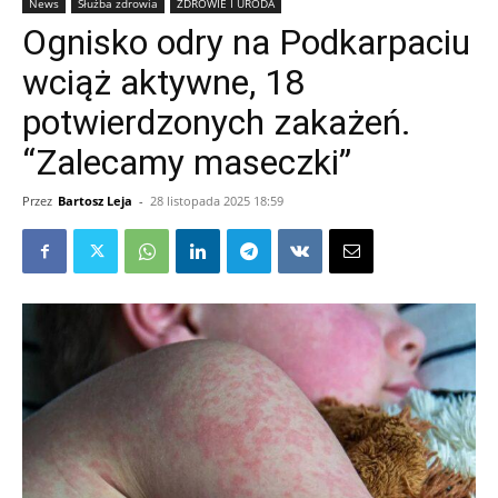
News
Służba zdrowia
ZDROWIE I URODA
Ognisko odry na Podkarpaciu
wciąż aktywne, 18
potwierdzonych zakażeń.
“Zalecamy maseczki”
Przez
Bartosz Leja
-
28 listopada 2025 18:59