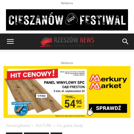
Reklama
Reklama
Strona główna
KULTURA
Co, gdzie, kiedy