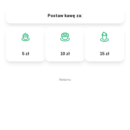
Postaw kawę za:
5 zł
10 zł
15 zł
Reklama