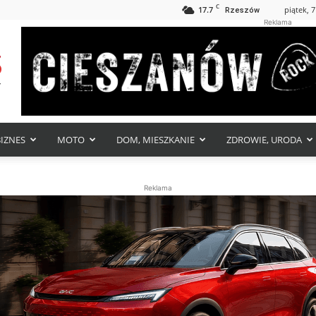
C
17.7
piątek, 7
Rzeszów
Reklama
BIZNES
MOTO
DOM, MIESZKANIE
ZDROWIE, URODA
Reklama