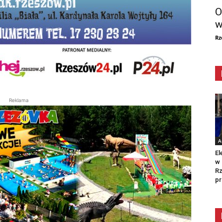
O
w
Rz
Reklama
A
El
w 
Rz
pr