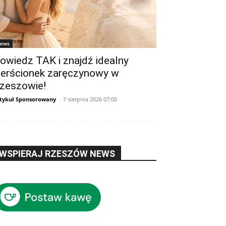
ews
owiedz TAK i znajdź idealny
ierścionek zaręczynowy w
zeszowie!
tykuł Sponsorowany
-
7 sierpnia 2026 07:00
WSPIERAJ RZESZÓW NEWS