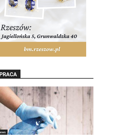
PRACA
ews