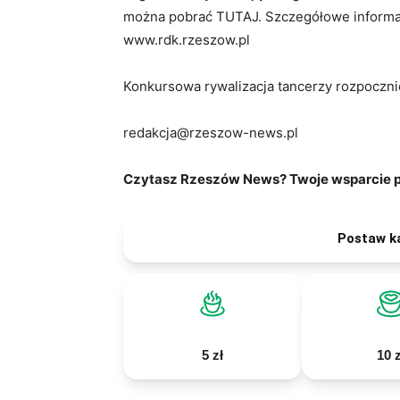
można pobrać TUTAJ. Szczegółowe informacj
www.rdk.rzeszow.pl
Konkursowa rywalizacja tancerzy rozpocznie
redakcja@rzeszow-news.pl
Czytasz Rzeszów News? Twoje wsparcie po
Postaw k
5 zł
10 z