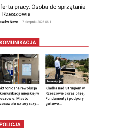
ferta pracy: Osoba do sprzątania
 Rzeszowie
eszów News
-
7 sierpnia 2026 06:11
KOMUNIKACJA
utobusy
Inwestycje
ektroniczna rewolucja
Kładka nad Strugiem w
komunikacji miejskiej w
Rzeszowie coraz bliżej.
eszowie. Miasto
Fundamenty i podpory
zesuwało cztery razy...
gotowe...
POLICJA