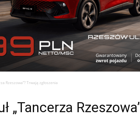
rza Rzeszowa”? Trwają zgłoszenia
uł „Tancerza Rzeszowa