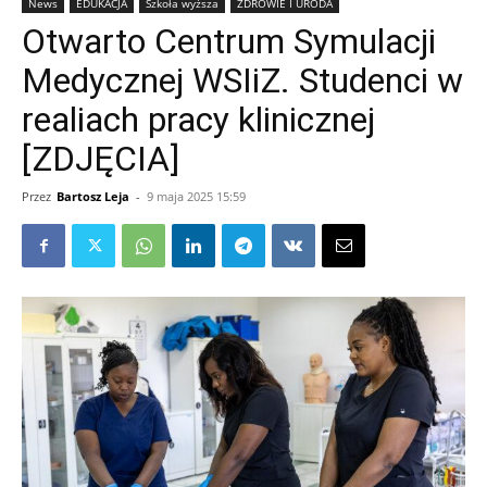
News
EDUKACJA
Szkoła wyższa
ZDROWIE I URODA
Otwarto Centrum Symulacji
Medycznej WSIiZ. Studenci w
realiach pracy klinicznej
[ZDJĘCIA]
Przez
Bartosz Leja
-
9 maja 2025 15:59