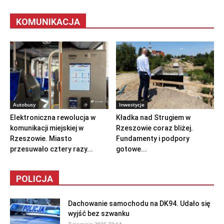
KOMUNIKACJA
Autobusy
Inwestycje
Elektroniczna rewolucja w
Kładka nad Strugiem w
komunikacji miejskiej w
Rzeszowie coraz bliżej.
Rzeszowie. Miasto
Fundamenty i podpory
przesuwało cztery razy...
gotowe...
POLICJA
Dachowanie samochodu na DK94. Udało się
wyjść bez szwanku