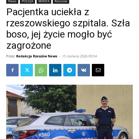
News
POLICJA
MIASTA
Rzeszów
Pacjentka uciekła z
rzeszowskiego szpitala. Szła
boso, jej życie mogło być
zagrożone
Przez
Redakcja Rzeszów News
-
15 czerwca 2026 09:54