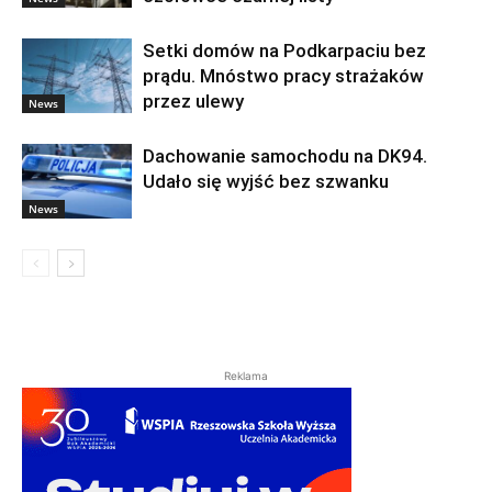
Setki domów na Podkarpaciu bez
prądu. Mnóstwo pracy strażaków
przez ulewy
News
Dachowanie samochodu na DK94.
Udało się wyjść bez szwanku
News
Reklama