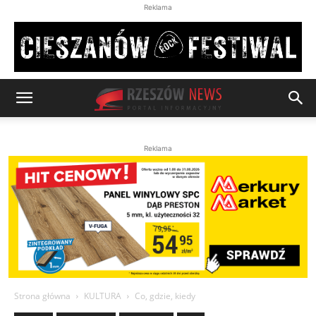
Reklama
Reklama
Strona główna
KULTURA
Co, gdzie, kiedy