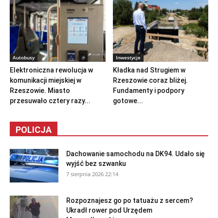
Autobusy
Inwestycje
Elektroniczna rewolucja w
Kładka nad Strugiem w
komunikacji miejskiej w
Rzeszowie coraz bliżej.
Rzeszowie. Miasto
Fundamenty i podpory
przesuwało cztery razy...
gotowe...
POLICJA
Dachowanie samochodu na DK94. Udało się
wyjść bez szwanku
7 sierpnia 2026 22:14
Rozpoznajesz go po tatuażu z sercem?
Ukradł rower pod Urzędem