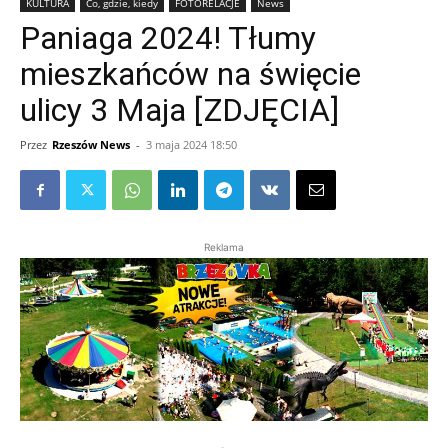
KULTURA
Co, gdzie, kiedy
FOTORELACJE
News
Paniaga 2024! Tłumy
mieszkańców na święcie
ulicy 3 Maja [ZDJĘCIA]
Przez
Rzeszów News
-
3 maja 2024 18:50
Reklama