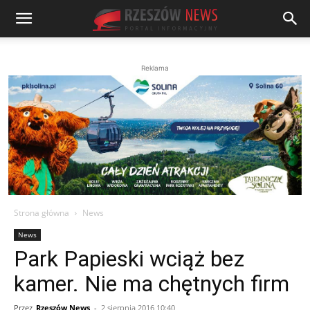
Reklama
Strona główna
News
News
Park Papieski wciąż bez
kamer. Nie ma chętnych firm
Przez
Rzeszów News
-
2 sierpnia 2016 10:40