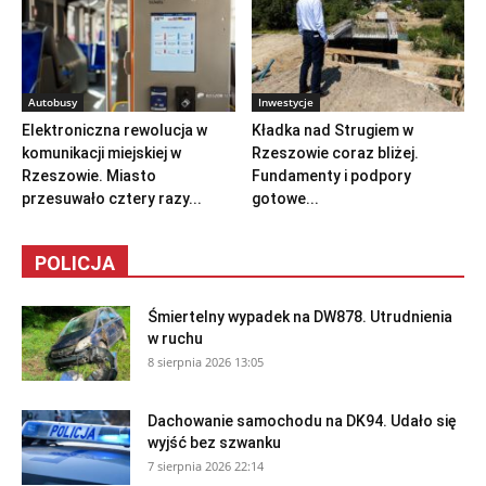
Autobusy
Inwestycje
Elektroniczna rewolucja w
Kładka nad Strugiem w
komunikacji miejskiej w
Rzeszowie coraz bliżej.
Rzeszowie. Miasto
Fundamenty i podpory
przesuwało cztery razy...
gotowe...
POLICJA
Śmiertelny wypadek na DW878. Utrudnienia
w ruchu
8 sierpnia 2026 13:05
Dachowanie samochodu na DK94. Udało się
wyjść bez szwanku
7 sierpnia 2026 22:14