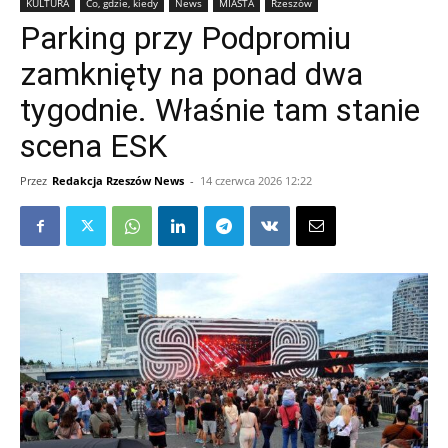
KULTURA
Co, gdzie, kiedy
News
MIASTA
Rzeszów
Parking przy Podpromiu
zamknięty na ponad dwa
tygodnie. Właśnie tam stanie
scena ESK
Przez
Redakcja Rzeszów News
-
14 czerwca 2026 12:22