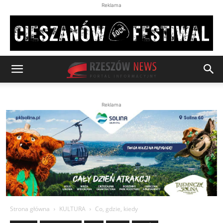
Reklama
Reklama
Strona główna
KULTURA
Co, gdzie, kiedy