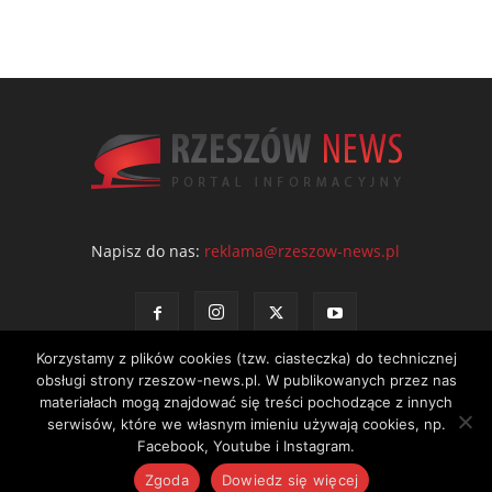
Napisz do nas:
reklama@rzeszow-news.pl
Korzystamy z plików cookies (tzw. ciasteczka) do technicznej
obsługi strony rzeszow-news.pl. W publikowanych przez nas
materiałach mogą znajdować się treści pochodzące z innych
serwisów, które we własnym imieniu używają cookies, np.
Kontakt
Polityka prywatności
Regulamin portalu
Facebook, Youtube i Instagram.
© NEWS Sp. z o.o. - wydawca portalu Rzeszów News. Wszystkie prawa
Zgoda
Dowiedz się więcej
zastrzeżone. Tel.: 601 97 55 30