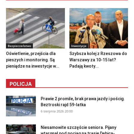
Bezpieczeństwo
Inwestycje
Oświetlenie, przejścia dla
Szybsza kolej z Rzeszowa do
pieszych i monitoring. Są
Warszawy za 10-15 lat?
pieniądze na inwestycje w...
Padają kwoty...
POLICJA
Prawie 2 promile, brak prawa jazdy i pościg.
Beztroski rajd 59-latka
6 sierpnia 2026 20:00
Niesamowite szczęście seniora. Pijany
wtargnął pod pociąg na trasie Dębica-