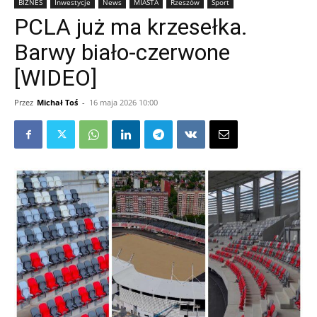
BIZNES
Inwestycje
News
MIASTA
Rzeszów
Sport
PCLA już ma krzesełka.
Barwy biało-czerwone
[WIDEO]
Przez
Michał Toś
-
16 maja 2026 10:00