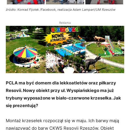
źródło: Konrad Fijołek /Facebook, realizacja Adam Lampart/UM Rzeszów
Reklama
PCLA ma być domem dla lekkoatletów oraz piłkarzy
Resovii. Nowy obiekt przy ul. Wyspiańskiego ma już
trybuny wyposażone w biało-czerwone krzesełka. Jak
się prezentują?
Montaż krzesełek rozpoczął się w maju. Ich barwy mają
nawiązywać do barw CKWS Resovii Rzeszów. Obiekt