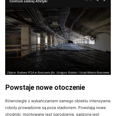
Centrum Lekkiej Atletyki
Zdjęcie: Budowa PCLA w Rzeszowie (fot. Grzegorz Bukała / Urząd Miasta Rzeszowa)
Zd
Powstaje nowe otoczenie
Równolegle z wykańczaniem samego obiektu intensywne
roboty prowadzone są poza stadionem. Powstają nowe
chodniki, montowane jest ogrodzenie, sadzona jest