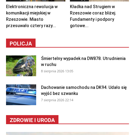
Elektroniczna rewolucja w
Kładka nad Strugiem w
komunikacji miejskiej w
Rzeszowie coraz bliżej.
Rzeszowie. Miasto
Fundamenty i podpory
przesuwało cztery razy...
gotowe...
POLICJA
Śmiertelny wypadek na DW878. Utrudnienia
w ruchu
8 sierpnia 2026 13:05
Dachowanie samochodu na DK94. Udało się
wyjść bez szwanku
7 sierpnia 2026 22:14
ZDROWIE I URODA