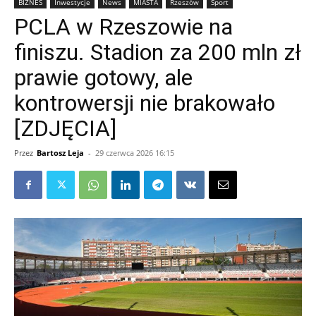
BIZNES
Inwestycje
News
MIASTA
Rzeszów
Sport
PCLA w Rzeszowie na
finiszu. Stadion za 200 mln zł
prawie gotowy, ale
kontrowersji nie brakowało
[ZDJĘCIA]
Przez
Bartosz Leja
-
29 czerwca 2026 16:15