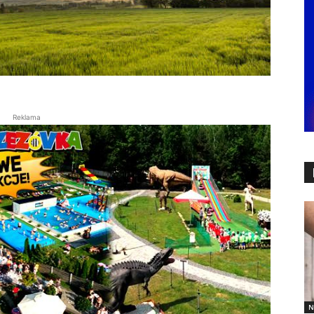
Reklama
N