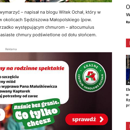
O
wymarzyć – napisał na blogu Witek Ochał, który w
w
w okolicach Sędziszowa Małopolskiego (pow.
Rz
a rzadko występującym chmurom – altocumulus
 pasiaste chmury podświetlone od dołu słońcem.
Reklama
A
El
w 
Rz
pr