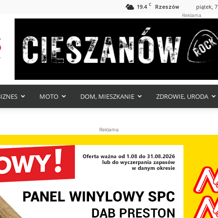
C
19.4
piątek, 7
Rzeszów
Reklama
BIZNES
MOTO
DOM, MIESZKANIE
ZDROWIE, URODA
Reklama