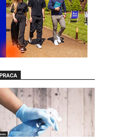
PRACA
ews