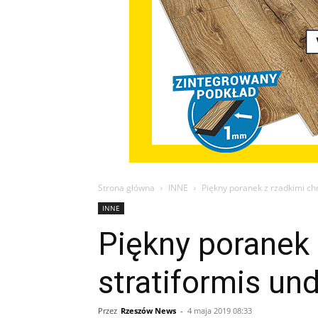
Strona główna
INNE
Piękny poranek z rzadkimi ch
INNE
Piękny poranek
stratiformis un
Przez
Rzeszów News
-
4 maja 2019 08:33