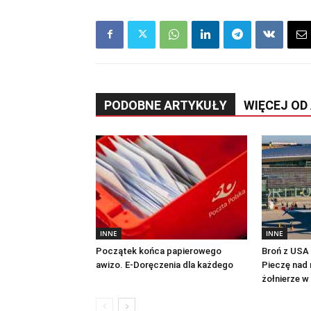
PODOBNE ARTYKUŁY
WIĘCEJ OD
INNE
INNE
Początek końca papierowego
Broń z USA n
awizo. E-Doręczenia dla każdego
Pieczę nad 
żołnierze w