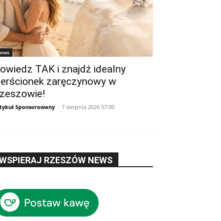
ews
owiedz TAK i znajdź idealny
ierścionek zaręczynowy w
zeszowie!
tykuł Sponsorowany
-
7 sierpnia 2026 07:00
WSPIERAJ RZESZÓW NEWS