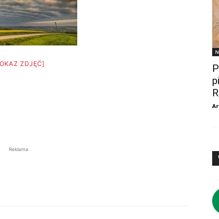
N
POKAZ ZDJĘĆ]
P
p
R
Ar
Reklama