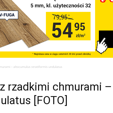
murami – altocumulus stratiformis undulatus
 z rzadkimi chmurami –
dulatus [FOTO]