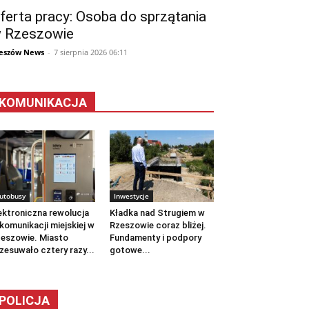
ferta pracy: Osoba do sprzątania
 Rzeszowie
eszów News
-
7 sierpnia 2026 06:11
KOMUNIKACJA
utobusy
Inwestycje
ektroniczna rewolucja
Kładka nad Strugiem w
komunikacji miejskiej w
Rzeszowie coraz bliżej.
eszowie. Miasto
Fundamenty i podpory
zesuwało cztery razy...
gotowe...
POLICJA