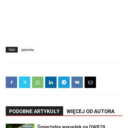
TAGI
Jasionka
PODOBNE ARTYKUŁY
WIĘCEJ OD AUTORA
Śmiertelny wypadek na DW878.