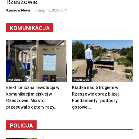
Rzeszowie
Rzeszów News
-
7 sierpnia 2026 06:11
KOMUNIKACJA
Autobusy
Inwestycje
Elektroniczna rewolucja w
Kładka nad Strugiem w
komunikacji miejskiej w
Rzeszowie coraz bliżej.
Rzeszowie. Miasto
Fundamenty i podpory
przesuwało cztery razy...
gotowe...
POLICJA