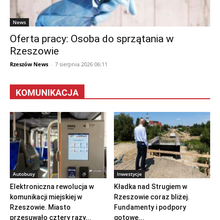
News
Oferta pracy: Osoba do sprzątania w
Rzeszowie
Rzeszów News
-
7 sierpnia 2026 06:11
KOMUNIKACJA
Autobusy
Inwestycje
Elektroniczna rewolucja w
Kładka nad Strugiem w
komunikacji miejskiej w
Rzeszowie coraz bliżej.
Rzeszowie. Miasto
Fundamenty i podpory
przesuwało cztery razy...
gotowe...