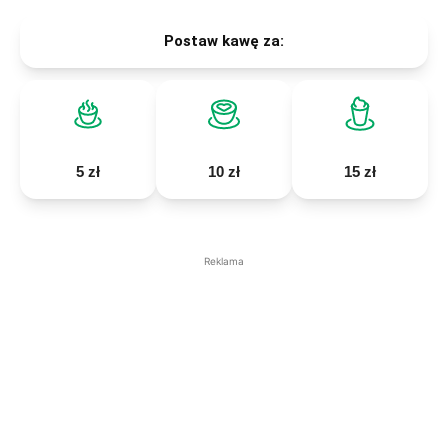
Postaw kawę za:
5 zł
10 zł
15 zł
Reklama