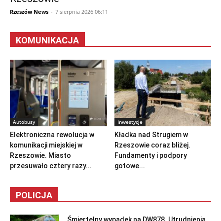
Rzeszów News
-
7 sierpnia 2026 06:11
KOMUNIKACJA
Autobusy
Inwestycje
Elektroniczna rewolucja w
Kładka nad Strugiem w
komunikacji miejskiej w
Rzeszowie coraz bliżej.
Rzeszowie. Miasto
Fundamenty i podpory
przesuwało cztery razy...
gotowe...
POLICJA
Śmiertelny wypadek na DW878. Utrudnienia