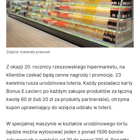
Zdjęcie: materiały prasowe
Z okazji 20. rocznicy rzeszowskiego hipermarketu, na
klientów czekać będą cenne nagrody i promocje. 23
kwietnia rusza urodzinowa loteria. Każdy posiadacz karty
Bonus E.Leclerc po każdym zakupie produktów za łączną
kwotę 60 zł (lub 20 zł za produkty partnerskie), otrzyma
kupon uprawniający do wzięcia udziału w loterii.
W specjalnej maszynie w kształcie urodzinowego tortu
będzie można wylosować jeden z ponad 1500 bonów
zakupowych o wartości od 20 do nawet 200 zł. Ponadto,