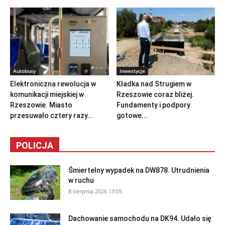
Autobusy
Inwestycje
Elektroniczna rewolucja w
Kładka nad Strugiem w
komunikacji miejskiej w
Rzeszowie coraz bliżej.
Rzeszowie. Miasto
Fundamenty i podpory
przesuwało cztery razy...
gotowe...
POLICJA
Śmiertelny wypadek na DW878. Utrudnienia
w ruchu
8 sierpnia 2026 13:05
Dachowanie samochodu na DK94. Udało się