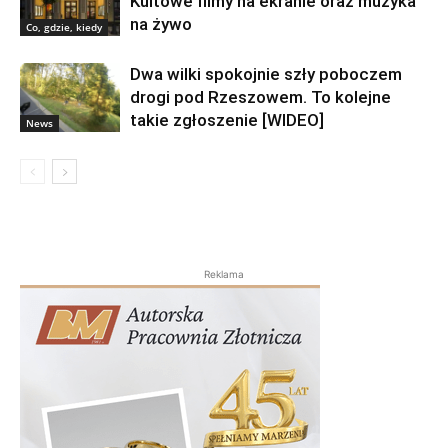
Kultowe filmy na ekranie oraz muzyka
na żywo
Co, gdzie, kiedy
Dwa wilki spokojnie szły poboczem
drogi pod Rzeszowem. To kolejne
takie zgłoszenie [WIDEO]
News
Reklama