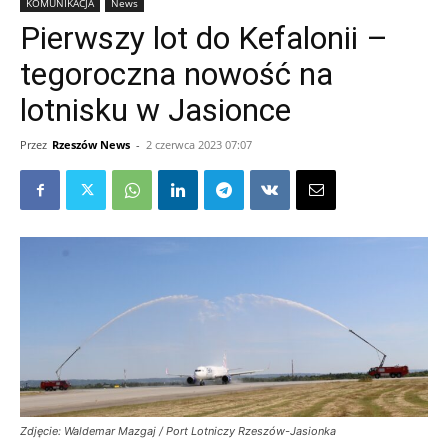
KOMUNIKACJA
News
Pierwszy lot do Kefalonii –
tegoroczna nowość na
lotnisku w Jasionce
Przez
Rzeszów News
-
2 czerwca 2023 07:07
Zdjęcie: Waldemar Mazgaj / Port Lotniczy Rzeszów-Jasionka