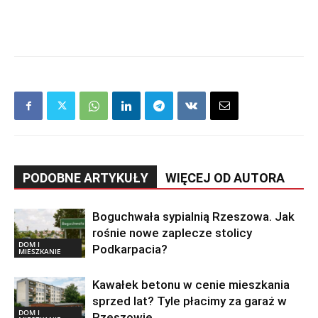
PODOBNE ARTYKUŁY
WIĘCEJ OD AUTORA
Boguchwała sypialnią Rzeszowa. Jak
rośnie nowe zaplecze stolicy
DOM I
Podkarpacia?
MIESZKANIE
Kawałek betonu w cenie mieszkania
sprzed lat? Tyle płacimy za garaż w
DOM I
Rzeszowie