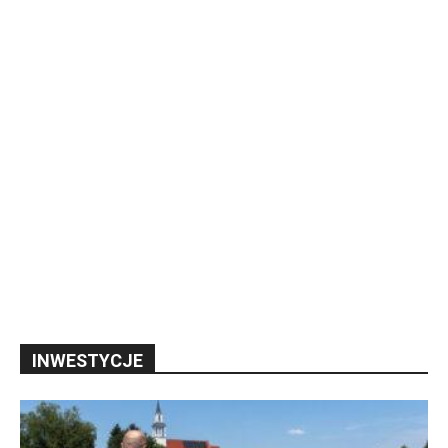
INWESTYCJE