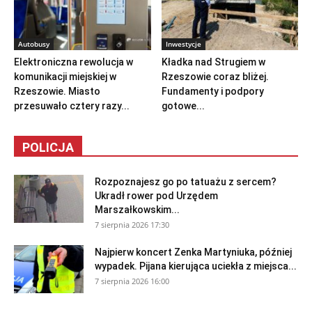
Autobusy
Inwestycje
Elektroniczna rewolucja w
Kładka nad Strugiem w
komunikacji miejskiej w
Rzeszowie coraz bliżej.
Rzeszowie. Miasto
Fundamenty i podpory
przesuwało cztery razy...
gotowe...
POLICJA
Rozpoznajesz go po tatuażu z sercem?
Ukradł rower pod Urzędem
Marszałkowskim...
7 sierpnia 2026 17:30
Najpierw koncert Zenka Martyniuka, później
wypadek. Pijana kierująca uciekła z miejsca...
7 sierpnia 2026 16:00