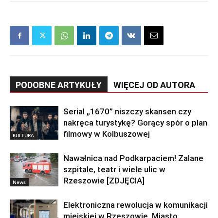
PODOBNE ARTYKUŁY
WIĘCEJ OD AUTORA
Serial „1670” niszczy skansen czy
nakręca turystykę? Gorący spór o plan
filmowy w Kolbuszowej
KULTURA
Nawałnica nad Podkarpaciem! Zalane
szpitale, teatr i wiele ulic w
Rzeszowie [ZDJĘCIA]
News
Elektroniczna rewolucja w komunikacji
miejskiej w Rzeszowie. Miasto