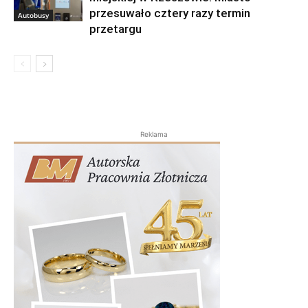
przesuwało cztery razy termin
Autobusy
przetargu
Reklama