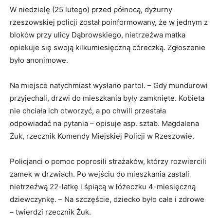
W niedzielę (25 lutego) przed północą, dyżurny
rzeszowskiej policji został poinformowany, że w jednym z
bloków przy ulicy Dąbrowskiego, nietrzeźwa matka
opiekuje się swoją kilkumiesięczną córeczką. Zgłoszenie
było anonimowe.
Na miejsce natychmiast wysłano partol. – Gdy mundurowi
przyjechali, drzwi do mieszkania były zamknięte. Kobieta
nie chciała ich otworzyć, a po chwili przestała
odpowiadać na pytania – opisuje asp. sztab. Magdalena
Żuk, rzecznik Komendy Miejskiej Policji w Rzeszowie.
Policjanci o pomoc poprosili strażaków, którzy rozwiercili
zamek w drzwiach. Po wejściu do mieszkania zastali
nietrzeźwą 22-latkę i śpiącą w łóżeczku 4-miesięczną
dziewczynkę. – Na szczęście, dziecko było całe i zdrowe
– twierdzi rzecznik Żuk.