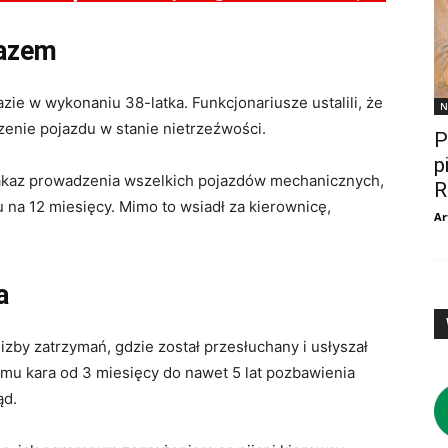
kazem
zie w wykonaniu 38-latka. Funkcjonariusze ustalili, że
N
enie pojazdu w stanie nietrzeźwości.
P
p
akaz prowadzenia wszelkich pojazdów mechanicznych,
R
a 12 miesięcy. Mimo to wsiadł za kierownicę,
Ar
a
 izby zatrzymań, gdzie został przesłuchany i usłyszał
 mu kara od 3 miesięcy do nawet 5 lat pozbawienia
ąd.