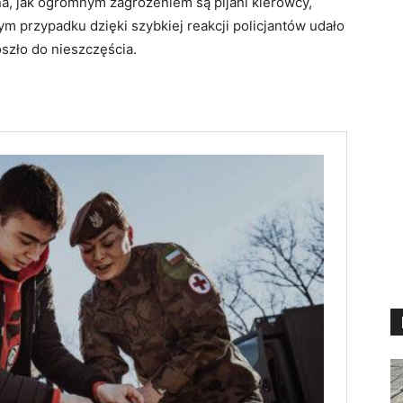
, jak ogromnym zagrożeniem są pijani kierowcy,
 przypadku dzięki szybkiej reakcji policjantów udało
szło do nieszczęścia.