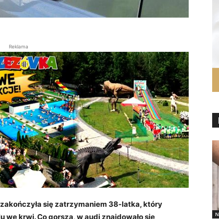
Reklama
 zakończyła się zatrzymaniem 38-latka, który
N
u we krwi. Co gorsza, w audi znajdowało się