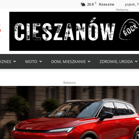
C
20.8
piątek, 7
Rzeszów
Reklama
BIZNES
MOTO
DOM, MIESZKANIE
ZDROWIE, URODA
Reklama