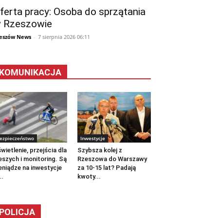
ferta pracy: Osoba do sprzątania
 Rzeszowie
eszów News
-
7 sierpnia 2026 06:11
KOMUNIKACJA
ezpieczeństwo
Inwestycje
wietlenie, przejścia dla
Szybsza kolej z
eszych i monitoring. Są
Rzeszowa do Warszawy
eniądze na inwestycje
za 10-15 lat? Padają
..
kwoty...
POLICJA