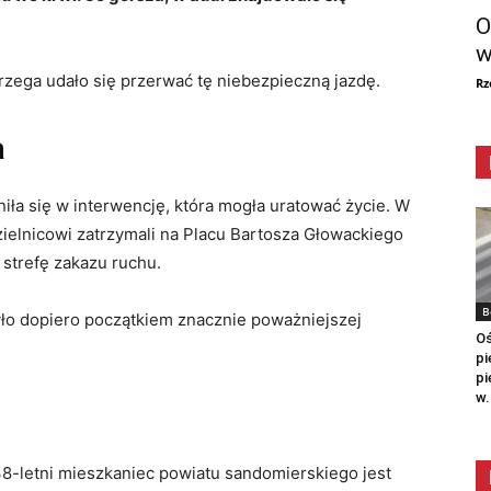
O
w
brzega udało się przerwać tę niebezpieczną jazdę.
Rz
a
ła się w interwencję, która mogła uratować życie. W
zielnicowi zatrzymali na Placu Bartosza Głowackiego
strefę zakazu ruchu.
B
yło dopiero początkiem znacznie poważniejszej
Oś
pi
pi
w.
38-letni mieszkaniec powiatu sandomierskiego jest