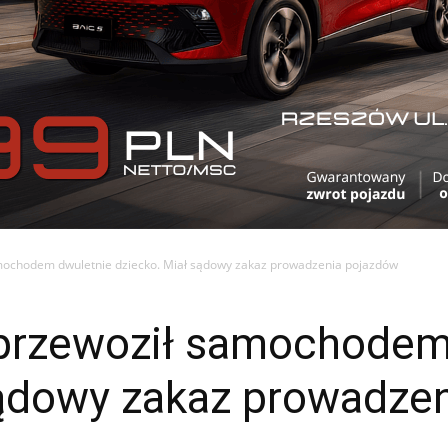
amochodem dwuletnie dziecko. Miał sądowy zakaz prowadzenia pojazdów
k przewoził samochodem
sądowy zakaz prowadze