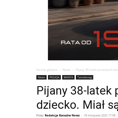
Strona główna
News
Pijany 38-latek przewoził s
News
POLICJA
MIASTA
Tarnobrzeg
Pijany 38-late
dziecko. Miał 
Przez
Redakcja Rzeszów News
-
18 listopada 2025 17:58