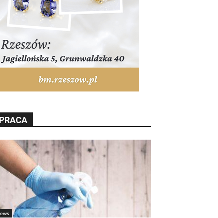
PRACA
ews