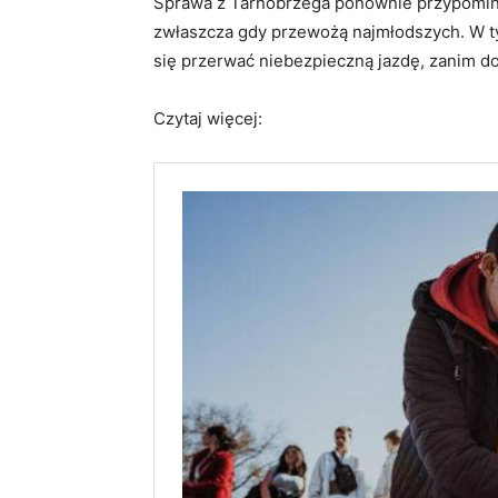
Sprawa z Tarnobrzega ponownie przypomina
zwłaszcza gdy przewożą najmłodszych. W tym
się przerwać niebezpieczną jazdę, zanim do
Czytaj więcej: