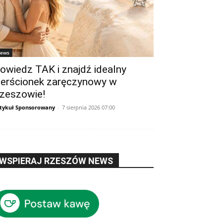
ews
owiedz TAK i znajdź idealny
ierścionek zaręczynowy w
zeszowie!
tykuł Sponsorowany
-
7 sierpnia 2026 07:00
WSPIERAJ RZESZÓW NEWS