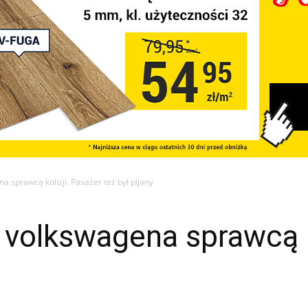
a sprawcą kolizji. Pasażer też był pijany
 volkswagena sprawcą k