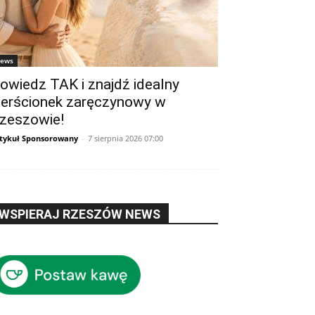
ews
owiedz TAK i znajdź idealny
ierścionek zaręczynowy w
zeszowie!
tykuł Sponsorowany
-
7 sierpnia 2026 07:00
WSPIERAJ RZESZÓW NEWS