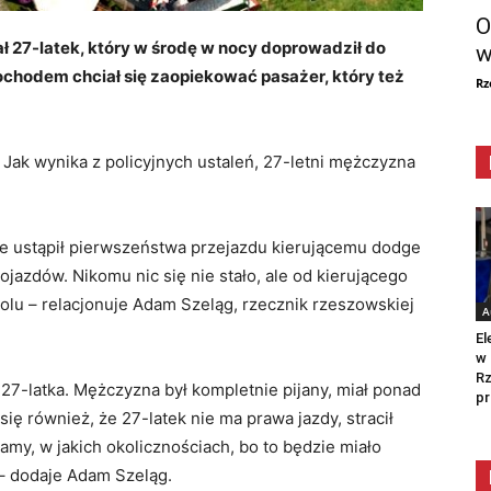
O
ł 27-latek, który w środę w nocy doprowadził do
w
chodem chciał się zaopiekować pasażer, który też
Rz
 Jak wynika z policyjnych ustaleń, 27-letni mężczyzna
e ustąpił pierwszeństwa przejazdu kierującemu dodge
jazdów. Nikomu nic się nie stało, ale od kierującego
olu – relacjonuje Adam Szeląg, rzecznik rzeszowskiej
A
El
w 
Rz
 27-latka. Mężczyzna był kompletnie pijany, miał ponad
pr
ię również, że 27-latek nie ma prawa jazdy, stracił
amy, w jakich okolicznościach, bo to będzie miało
– dodaje Adam Szeląg.