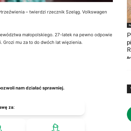
wytrzeźwienia – twierdzi rzecznik Szeląg. Volkswagen
N
P
jewództwa małopolskiego. 27-latek na pewno odpowie
p
. Grozi mu za to do dwóch lat więzienia.
R
Ar
zwoli nam działać sprawniej.
awę za: