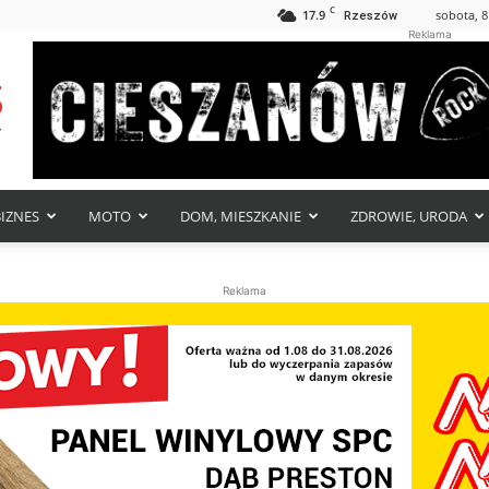
C
17.9
sobota, 8
Rzeszów
Reklama
BIZNES
MOTO
DOM, MIESZKANIE
ZDROWIE, URODA
Reklama