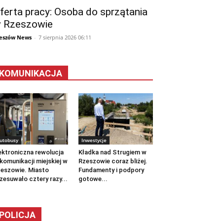
ferta pracy: Osoba do sprzątania
 Rzeszowie
eszów News
-
7 sierpnia 2026 06:11
KOMUNIKACJA
utobusy
Inwestycje
ektroniczna rewolucja
Kładka nad Strugiem w
komunikacji miejskiej w
Rzeszowie coraz bliżej.
eszowie. Miasto
Fundamenty i podpory
zesuwało cztery razy...
gotowe...
POLICJA