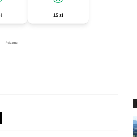
ł
15 zł
Reklama