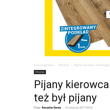
Strona główna
POLICJA
Pijany kierowca volkswagen
POLICJA
Pijany kierowca
też był pijany
Przez
Rzeszów News
-
10 sierpnia 2017 09:25