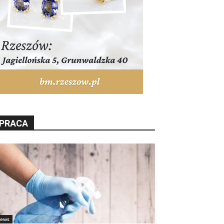
PRACA
ews