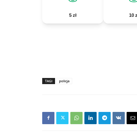
5 zł
10 z
TAGI
policja