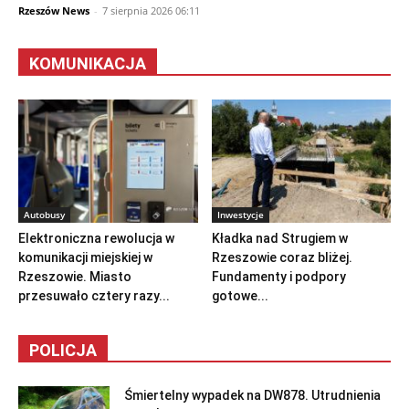
Rzeszów News
-
7 sierpnia 2026 06:11
KOMUNIKACJA
Autobusy
Inwestycje
Elektroniczna rewolucja w
Kładka nad Strugiem w
komunikacji miejskiej w
Rzeszowie coraz bliżej.
Rzeszowie. Miasto
Fundamenty i podpory
przesuwało cztery razy...
gotowe...
POLICJA
Śmiertelny wypadek na DW878. Utrudnienia