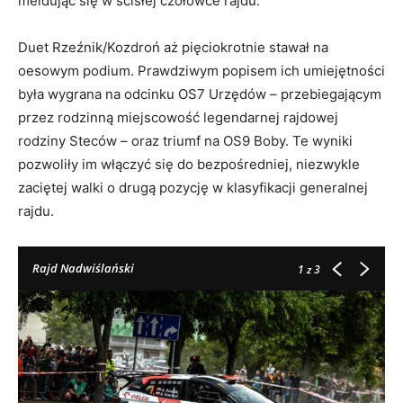
meldując się w ścisłej czołówce rajdu.
Duet Rzeźnik/Kozdroń aż pięciokrotnie stawał na
oesowym podium. Prawdziwym popisem ich umiejętności
była wygrana na odcinku OS7 Urzędów – przebiegającym
przez rodzinną miejscowość legendarnej rajdowej
rodziny Steców – oraz triumf na OS9 Boby. Te wyniki
pozwoliły im włączyć się do bezpośredniej, niezwykle
zaciętej walki o drugą pozycję w klasyfikacji generalnej
rajdu.
Rajd Nadwiślański
1
z 3