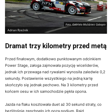
Foto. Gabriela Moździerz Gabapix
Adrian Rzeźnik
A
Dramat trzy kilometry przed metą
Przed finałowym, dodatkowo punktowanym odcinkiem
Power Stage, załoga zajmowała pozycję wiceliderów,
jednak ich przewaga nad rywalami wynosiła zaledwie 0,2
sekundy. Postawienie wszystkiego na jedną kartę
skończyło się jednak pechowo. Na 3 kilometry przed
końcem oesu w ich samochodzie pękła opona.
Jazda na flaku kosztowała duet aż 30 sekund straty, co
bezlitośnie zepchnęło ich poza podium. Rajd