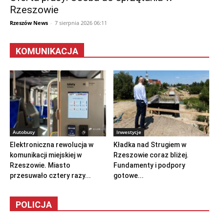
Rzeszowie
Rzeszów News
-
7 sierpnia 2026 06:11
KOMUNIKACJA
Autobusy
Inwestycje
Elektroniczna rewolucja w
Kładka nad Strugiem w
komunikacji miejskiej w
Rzeszowie coraz bliżej.
Rzeszowie. Miasto
Fundamenty i podpory
przesuwało cztery razy...
gotowe...
POLICJA