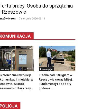
ferta pracy: Osoba do sprzątania
 Rzeszowie
eszów News
-
7 sierpnia 2026 06:11
KOMUNIKACJA
utobusy
Inwestycje
ektroniczna rewolucja
Kładka nad Strugiem w
komunikacji miejskiej w
Rzeszowie coraz bliżej.
eszowie. Miasto
Fundamenty i podpory
zesuwało cztery razy...
gotowe...
POLICJA