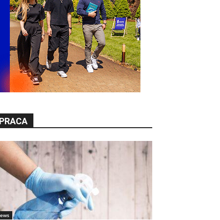
PRACA
ews