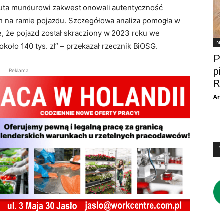
 auta mundurowi zakwestionowali autentyczność
h na ramie pojazdu. Szczegółowa analiza pomogła w
ę, że pojazd został skradziony w 2023 roku we
N
oło 140 tys. zł” – przekazał rzecznik BiOSG.
P
p
Reklama
R
Ar