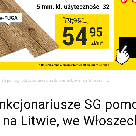
SG pomogli odzyskać auta skradzione na Litwie, we Włoszech i...
nkcjonariusze SG pomo
 na Litwie, we Włoszec