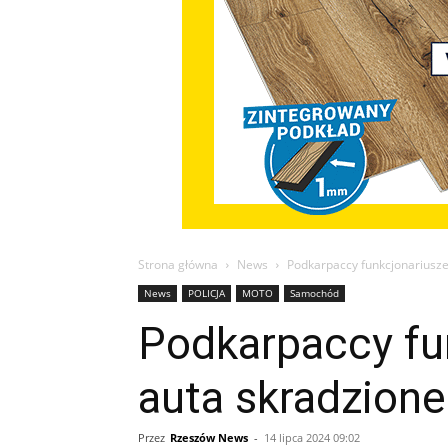
Strona główna
News
Podkarpaccy funkcjonariusze 
News
POLICJA
MOTO
Samochód
Podkarpaccy fu
auta skradzione
Przez
Rzeszów News
-
14 lipca 2024 09:02