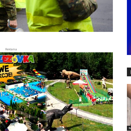
Reklama
N