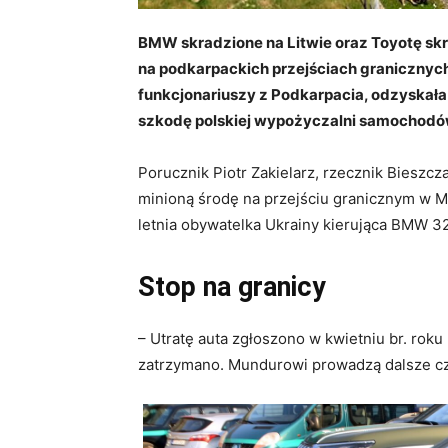
BMW skradzione na Litwie oraz Toyotę skr
na podkarpackich przejściach granicznych.
funkcjonariuszy z Podkarpacia, odzyska
szkodę polskiej wypożyczalni samochodó
Porucznik Piotr Zakielarz, rzecznik Bieszc
minioną środę na przejściu granicznym w Me
letnia obywatelka Ukrainy kierująca BMW 32
Stop na granicy
– Utratę auta zgłoszono w kwietniu br. roku 
zatrzymano. Mundurowi prowadzą dalsze czy