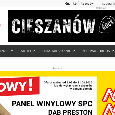
C
17.9
sobota, 8
Rzeszów
Reklama
BIZNES
MOTO
DOM, MIESZKANIE
ZDROWIE, URODA
Reklama