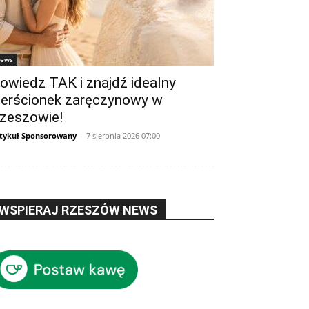
ews
owiedz TAK i znajdź idealny
ierścionek zaręczynowy w
zeszowie!
tykuł Sponsorowany
-
7 sierpnia 2026 07:00
WSPIERAJ RZESZÓW NEWS