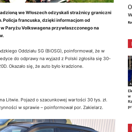
O
adzioną we Włoszech odzyskali strażnicy graniczni
w
 Policja francuska, dzięki informacjom od
Rz
ła w Paryżu Volkswagena przywłaszczonego na
w.
zadzkiego Oddziału SG (BiOSG), poinformował, że w
dyce do odprawy na wyjazd z Polski zgłosiła się 30-
0D. Okazało się, że auto było kradzione.
A
El
w 
na Litwie. Pojazd o szacunkowej wartości 30 tys. zł.
Rz
pr
nności w sprawie – poinformował por. Zakielarz.