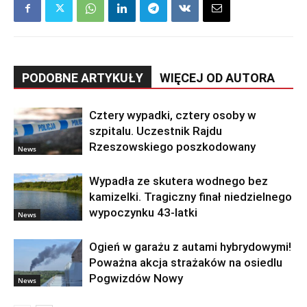
PODOBNE ARTYKUŁY
WIĘCEJ OD AUTORA
Cztery wypadki, cztery osoby w
szpitalu. Uczestnik Rajdu
Rzeszowskiego poszkodowany
News
Wypadła ze skutera wodnego bez
kamizelki. Tragiczny finał niedzielnego
wypoczynku 43-latki
News
Ogień w garażu z autami hybrydowymi!
Poważna akcja strażaków na osiedlu
Pogwizdów Nowy
News