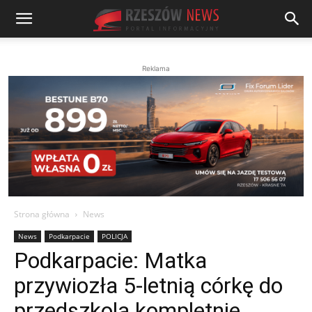
Reklama
Strona główna
News
News
Podkarpacie
POLICJA
Podkarpacie: Matka
przywiozła 5-letnią córkę do
przedszkola kompletnie