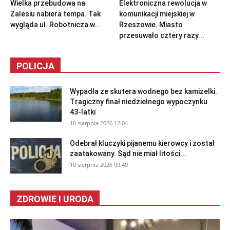
Wielka przebudowa na
Elektroniczna rewolucja w
Zalesiu nabiera tempa. Tak
komunikacji miejskiej w
wygląda ul. Robotnicza w...
Rzeszowie. Miasto
przesuwało cztery razy...
POLICJA
Wypadła ze skutera wodnego bez kamizelki.
Tragiczny finał niedzielnego wypoczynku
43-latki
10 sierpnia 2026 12:04
Odebrał kluczyki pijanemu kierowcy i został
zaatakowany. Sąd nie miał litości...
10 sierpnia 2026 09:49
ZDROWIE I URODA