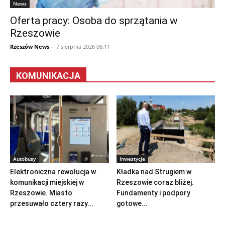
News
Oferta pracy: Osoba do sprzątania w
Rzeszowie
Rzeszów News
-
7 sierpnia 2026 06:11
KOMUNIKACJA
Autobusy
Inwestycje
Elektroniczna rewolucja w
Kładka nad Strugiem w
komunikacji miejskiej w
Rzeszowie coraz bliżej.
Rzeszowie. Miasto
Fundamenty i podpory
przesuwało cztery razy...
gotowe...