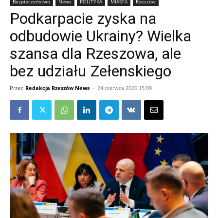
Bezpieczeństwo
News
POLITYKA
MIASTA
Rzeszów
Podkarpacie zyska na
odbudowie Ukrainy? Wielka
szansa dla Rzeszowa, ale
bez udziału Zełenskiego
Przez
Redakcja Rzeszów News
-
24 czerwca 2026 15:09