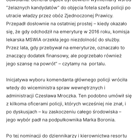
“żelaznych kandydatów” do objęcia fotela szefa policji po
utracie władzy przez obóz Zjednoczonej Prawicy.
Przepadł dosłownie na ostatniej prostej – kiedy okazało
się, że gdy odchodził na emeryturę w 2016 roku, komisja
lekarska MSWiA orzekła jego niezdolność do służby.
Przez lata, gdy przebywał na emeryturze, oznaczało to
znaczący dodatek finansowy, ale pogrzebało również
jego szansę na powrót” – czytamy na portalu.
Inicjatywa wyboru komendanta głównego policji wróciła
wtedy do wiceministra spraw wewnętrznych i
administracji Czesława Mroczka. Ten podobno umówił się
z kilkoma oficerami policji, których wcześniej nie znał, i
po dyskusjach – ku zaskoczeniu całego środowiska –
jego wybór padł na podpułkownika Marka Boronia.
Po tej nominacji do dziennikarzy i kierownictwa resortu