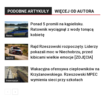
PODOBNE ARTYKUŁY
WIĘCEJ OD AUTORA
Ponad 5 promili na kąpielisku.
Ratownik wyciągnął z wody tonącą
kobietę
News
Rajd Rzeszowski rozpoczęty. Liderzy
pokazali moc w Niechobrzu, przed
kibicami wielkie emocje [ZDJĘCIA]
MOTO
Wakacyjna ofensywa ciepłowników na
Krzyżanowskiego. Rzeszowski MPEC
wymienia sieci przy szkołach
Inwestycje