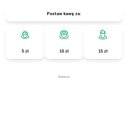
Postaw kawę za:
5 zł
10 zł
15 zł
Reklama