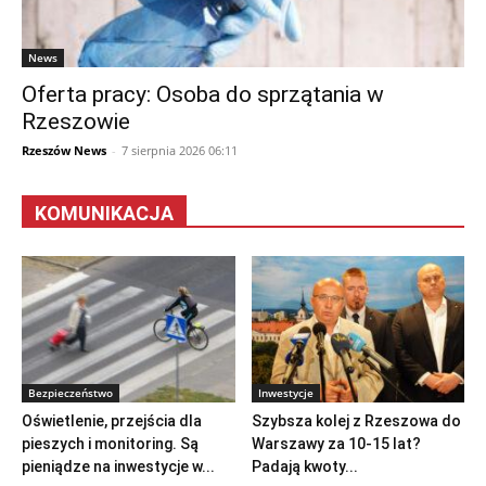
News
Oferta pracy: Osoba do sprzątania w
Rzeszowie
Rzeszów News
-
7 sierpnia 2026 06:11
KOMUNIKACJA
Bezpieczeństwo
Inwestycje
Oświetlenie, przejścia dla
Szybsza kolej z Rzeszowa do
pieszych i monitoring. Są
Warszawy za 10-15 lat?
pieniądze na inwestycje w...
Padają kwoty...