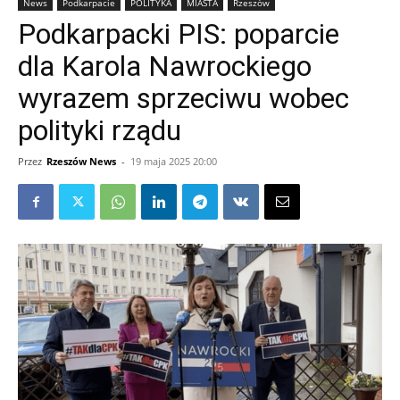
News
Podkarpacie
POLITYKA
MIASTA
Rzeszów
Podkarpacki PIS: poparcie
dla Karola Nawrockiego
wyrazem sprzeciwu wobec
polityki rządu
Przez
Rzeszów News
-
19 maja 2025 20:00