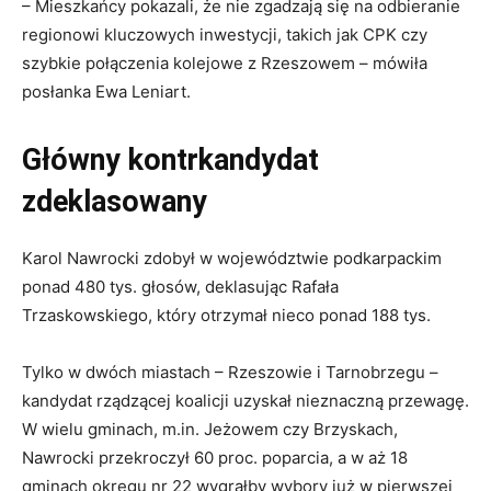
–
Mieszkańcy pokazali, że nie zgadzają się na odbieranie
regionowi kluczowych inwestycji
, takich jak CPK czy
szybkie połączenia kolejowe z Rzeszowem – mówiła
posłanka Ewa Leniart.
Główny kontrkandydat
zdeklasowany
Karol Nawrocki zdobył w województwie podkarpackim
ponad
480 tys. głosów
, deklasując Rafała
Trzaskowskiego, który otrzymał nieco ponad
188 tys.
Tylko w dwóch miastach – Rzeszowie i Tarnobrzegu –
kandydat rządzącej koalicji uzyskał nieznaczną przewagę.
W wielu gminach, m.in. Jeżowem czy Brzyskach,
Nawrocki przekroczył 60 proc. poparcia, a w aż 18
gminach okręgu nr 22 wygrałby wybory już w pierwszej