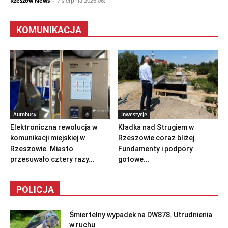
Rzeszów News
-
7 sierpnia 2026 06:11
KOMUNIKACJA
Autobusy
Inwestycje
Elektroniczna rewolucja w
Kładka nad Strugiem w
komunikacji miejskiej w
Rzeszowie coraz bliżej.
Rzeszowie. Miasto
Fundamenty i podpory
przesuwało cztery razy...
gotowe...
POLICJA
Śmiertelny wypadek na DW878. Utrudnienia
w ruchu