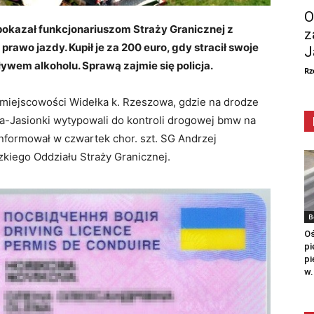
O
 pokazał funkcjonariuszom Straży Granicznej z
z
awo jazdy. Kupił je za 200 euro, gdy stracił swoje
J
ywem alkoholu. Sprawą zajmie się policja.
Rz
 miejscowości Widełka k. Rzeszowa, gdzie na drodze
wa-Jasionki wytypowali do kontroli drogowej bmw na
nformował w czwartek chor. szt. SG Andrzej
iego Oddziału Straży Granicznej.
B
Oś
pi
pi
w.