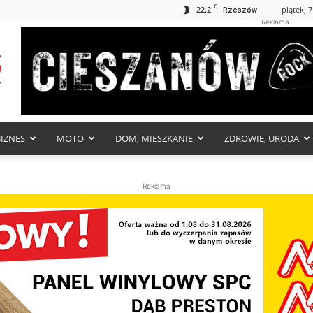
C
22.2
piątek, 7
Rzeszów
Reklama
BIZNES
MOTO
DOM, MIESZKANIE
ZDROWIE, URODA
Reklama