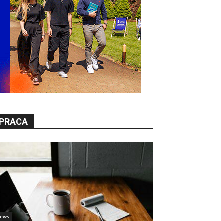
PRACA
ews