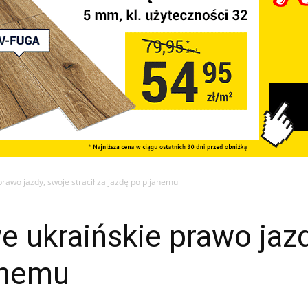
prawo jazdy, swoje stracił za jazdę po pijanemu
e ukraińskie prawo jazd
anemu