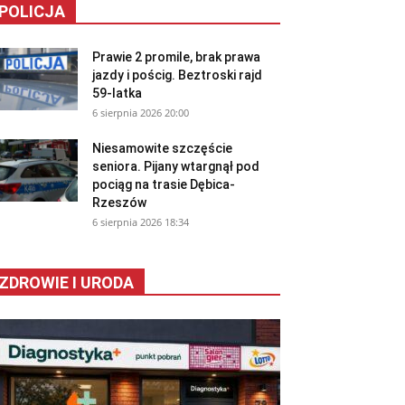
POLICJA
Prawie 2 promile, brak prawa
jazdy i pościg. Beztroski rajd
59-latka
6 sierpnia 2026 20:00
Niesamowite szczęście
seniora. Pijany wtargnął pod
pociąg na trasie Dębica-
Rzeszów
6 sierpnia 2026 18:34
ZDROWIE I URODA