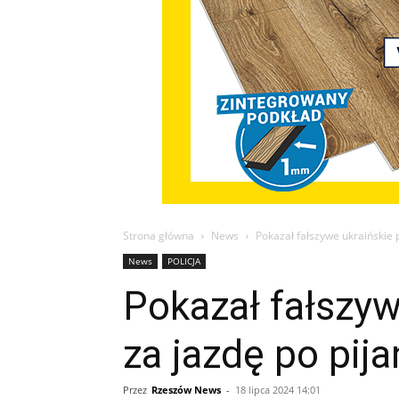
Strona główna
News
Pokazał fałszywe ukraińskie 
News
POLICJA
Pokazał fałszyw
za jazdę po pij
Przez
Rzeszów News
-
18 lipca 2024 14:01