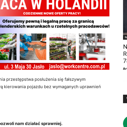
N
N
R
7
Ar
enia przestępstwa posłużenia się fałszywym
awą kierowania pojazdu bez wymaganych uprawnień
zwoli nam działać sprawniej.