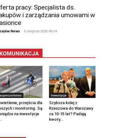
ferta pracy: Specjalista ds.
akupów i zarządzania umowami w
asionce
eszów News
-
6 sierpnia 2026 06:14
KOMUNIKACJA
ezpieczeństwo
Inwestycje
wietlenie, przejścia dla
Szybsza kolej z
eszych i monitoring. Są
Rzeszowa do Warszawy
eniądze na inwestycje
za 10-15 lat? Padają
..
kwoty...