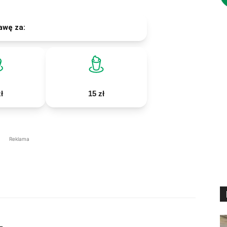
awę za:
ł
15 zł
Reklama