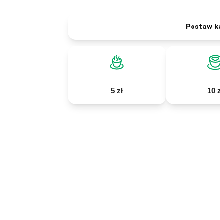
Postaw k
5 zł
10 z