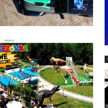
Reklama
N