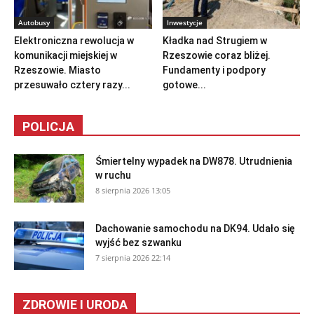
Autobusy
Inwestycje
Elektroniczna rewolucja w
Kładka nad Strugiem w
komunikacji miejskiej w
Rzeszowie coraz bliżej.
Rzeszowie. Miasto
Fundamenty i podpory
przesuwało cztery razy...
gotowe...
POLICJA
Śmiertelny wypadek na DW878. Utrudnienia
w ruchu
8 sierpnia 2026 13:05
Dachowanie samochodu na DK94. Udało się
wyjść bez szwanku
7 sierpnia 2026 22:14
ZDROWIE I URODA