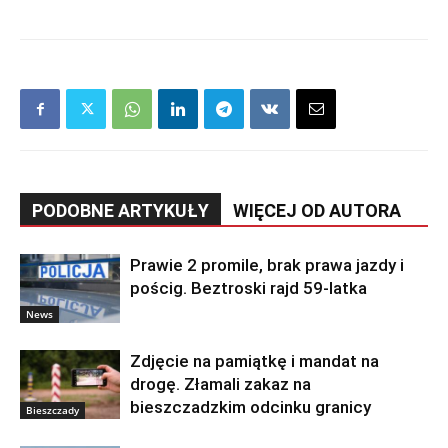
PODOBNE ARTYKUŁY
WIĘCEJ OD AUTORA
Prawie 2 promile, brak prawa jazdy i
pościg. Beztroski rajd 59-latka
News
Zdjęcie na pamiątkę i mandat na
drogę. Złamali zakaz na
bieszczadzkim odcinku granicy
Bieszczady