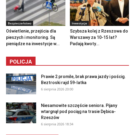
Bezpieczeństwo
Inwestycje
Oświetlenie, przejścia dla
Szybsza kolej z Rzeszowa do
pieszych i monitoring. Są
Warszawy za 10-15 lat?
pieniądze na inwestycje w...
Padają kwoty...
POLICJA
Prawie 2 promile, brak prawa jazdy i pościg.
Beztroski rajd 59-latka
6 sierpnia 2026 20:00
Niesamowite szczęście seniora. Pijany
wtargnął pod pociąg na trasie Dębica-
Rzeszów
6 sierpnia 2026 18:34