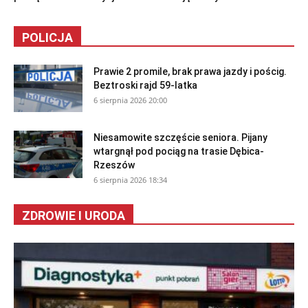
POLICJA
Prawie 2 promile, brak prawa jazdy i pościg.
Beztroski rajd 59-latka
6 sierpnia 2026 20:00
Niesamowite szczęście seniora. Pijany
wtargnął pod pociąg na trasie Dębica-
Rzeszów
6 sierpnia 2026 18:34
ZDROWIE I URODA