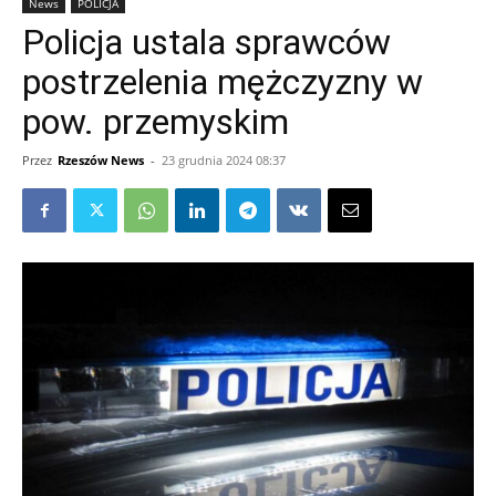
News
POLICJA
Policja ustala sprawców
postrzelenia mężczyzny w
pow. przemyskim
Przez
Rzeszów News
-
23 grudnia 2024 08:37