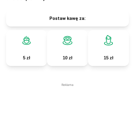
Postaw kawę za:
5 zł
10 zł
15 zł
Reklama