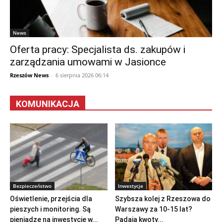
News
Oferta pracy: Specjalista ds. zakupów i
zarządzania umowami w Jasionce
Rzeszów News
-
6 sierpnia 2026 06:14
KOMUNIKACJA
Bezpieczeństwo
Inwestycje
Oświetlenie, przejścia dla
Szybsza kolej z Rzeszowa do
pieszych i monitoring. Są
Warszawy za 10-15 lat?
pieniądze na inwestycje w...
Padają kwoty...