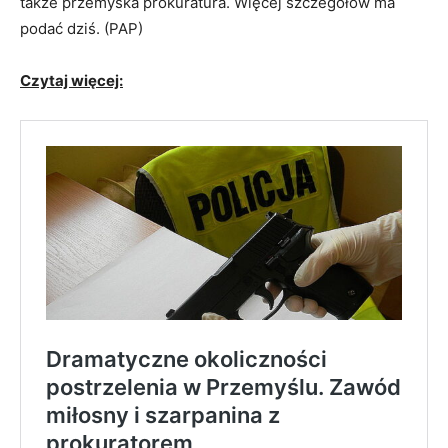
także
przem
yska prokuratura. Więcej szczegółów ma
podać dziś. (PAP)
Czytaj więcej: