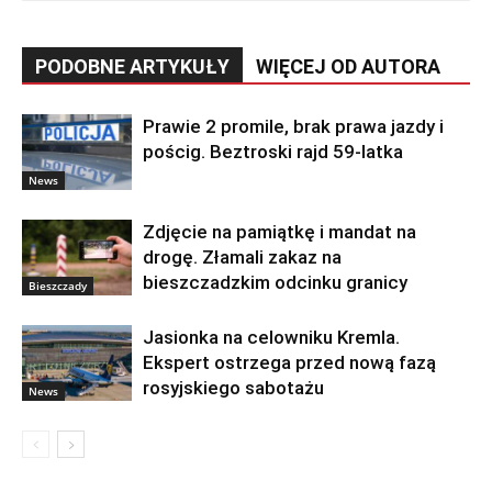
PODOBNE ARTYKUŁY
WIĘCEJ OD AUTORA
Prawie 2 promile, brak prawa jazdy i
pościg. Beztroski rajd 59-latka
News
Zdjęcie na pamiątkę i mandat na
drogę. Złamali zakaz na
bieszczadzkim odcinku granicy
Bieszczady
Jasionka na celowniku Kremla.
Ekspert ostrzega przed nową fazą
rosyjskiego sabotażu
News