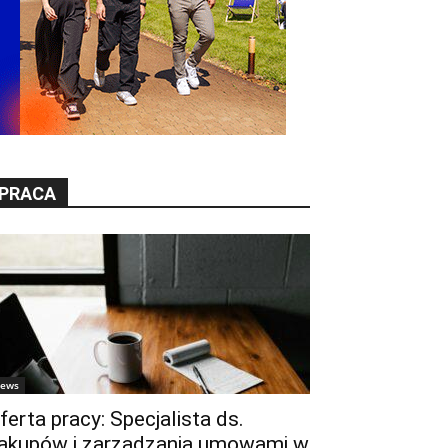
PRACA
ews
ferta pracy: Specjalista ds.
akupów i zarządzania umowami w