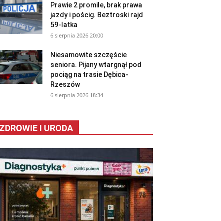
Prawie 2 promile, brak prawa
jazdy i pościg. Beztroski rajd
59-latka
6 sierpnia 2026 20:00
Niesamowite szczęście
seniora. Pijany wtargnął pod
pociąg na trasie Dębica-
Rzeszów
6 sierpnia 2026 18:34
ZDROWIE I URODA