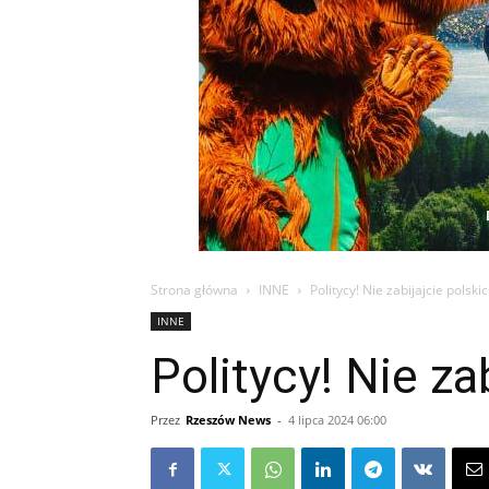
Strona główna
INNE
Politycy! Nie zabijajcie polsk
INNE
Politycy! Nie za
Przez
Rzeszów News
-
4 lipca 2024 06:00