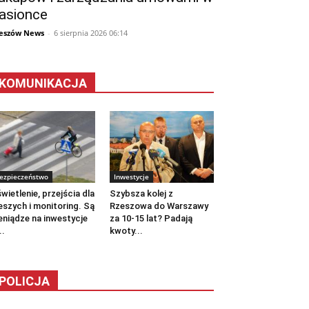
asionce
eszów News
-
6 sierpnia 2026 06:14
KOMUNIKACJA
ezpieczeństwo
Inwestycje
wietlenie, przejścia dla
Szybsza kolej z
eszych i monitoring. Są
Rzeszowa do Warszawy
eniądze na inwestycje
za 10-15 lat? Padają
..
kwoty...
POLICJA