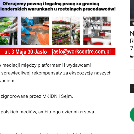
N
N
R
7
Ar
 mediacji między platformami i wydawcami
, sprawiedliwej rekompensaty za ekspozycję naszych
owaniem.
e zignorowane przez MKiDN i Sejm.
a polskich mediów, ambitnego dziennikarstwa