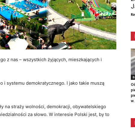
J
Rz
go z nas – wszystkich żyjących, mieszkających i
B
o i systemu demokratycznego. I jako takie muszą
Oś
pi
pi
w.
ały na straży wolności, demokracji, obywatelskiego
edzialności za słowo. W interesie Polski jest, by to