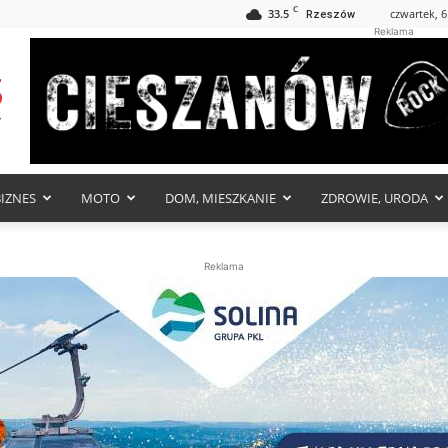
C
33.5
czwartek, 6
Rzeszów
Reklama
BIZNES
MOTO
DOM, MIESZKANIE
ZDROWIE, URODA
Reklama