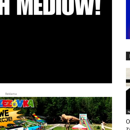
Reklama
N
O
z