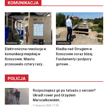
KOMUNIKACJA
Autobusy
Inwestycje
Elektroniczna rewolucja w
Kładka nad Strugiem w
komunikacji miejskiej w
Rzeszowie coraz bliżej.
Rzeszowie. Miasto
Fundamenty i podpory
przesuwało cztery razy...
gotowe...
POLICJA
Rozpoznajesz go po tatuażu z sercem?
Ukradł rower pod Urzędem
Marszałkowskim...
7 sierpnia 2026 17:30