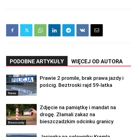
PODOBNE ARTYKUŁY
WIĘCEJ OD AUTORA
Prawie 2 promile, brak prawa jazdy i
pościg. Beztroski rajd 59-latka
News
Zdjęcie na pamiątkę i mandat na
drogę. Złamali zakaz na
bieszczadzkim odcinku granicy
Bieszczady
Jasionka na celowniku Kremla.