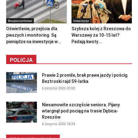
Bezpieczeństwo
Inwestycje
Oświetlenie, przejścia dla
Szybsza kolej z Rzeszowa do
pieszych i monitoring. Są
Warszawy za 10-15 lat?
pieniądze na inwestycje w...
Padają kwoty...
POLICJA
Prawie 2 promile, brak prawa jazdy i pościg.
Beztroski rajd 59-latka
6 sierpnia 2026 20:00
Niesamowite szczęście seniora. Pijany
wtargnął pod pociąg na trasie Dębica-
Rzeszów
6 sierpnia 2026 18:34