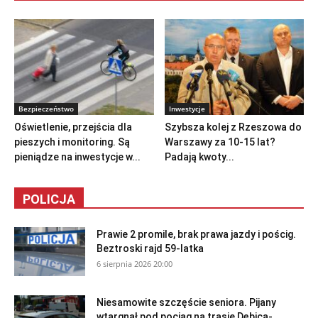
Bezpieczeństwo
Inwestycje
Oświetlenie, przejścia dla
Szybsza kolej z Rzeszowa do
pieszych i monitoring. Są
Warszawy za 10-15 lat?
pieniądze na inwestycje w...
Padają kwoty...
POLICJA
Prawie 2 promile, brak prawa jazdy i pościg.
Beztroski rajd 59-latka
6 sierpnia 2026 20:00
Niesamowite szczęście seniora. Pijany
wtargnął pod pociąg na trasie Dębica-