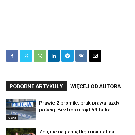
PODOBNE ARTYKUŁY
WIĘCEJ OD AUTORA
Prawie 2 promile, brak prawa jazdy i
pościg. Beztroski rajd 59-latka
News
Zdjęcie na pamiątkę i mandat na