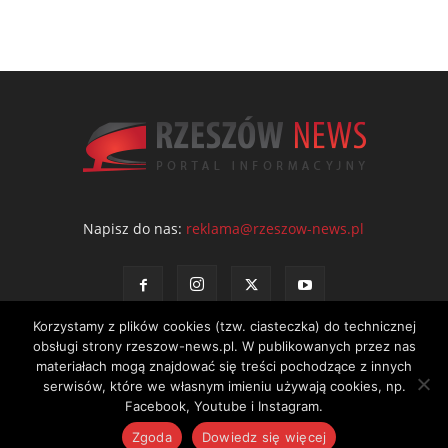
Napisz do nas:
reklama@rzeszow-news.pl
Korzystamy z plików cookies (tzw. ciasteczka) do technicznej
obsługi strony rzeszow-news.pl. W publikowanych przez nas
materiałach mogą znajdować się treści pochodzące z innych
serwisów, które we własnym imieniu używają cookies, np.
Kontakt
Polityka prywatności
Regulamin portalu
Facebook, Youtube i Instagram.
© NEWS Sp. z o.o. - wydawca portalu Rzeszów News. Wszystkie prawa
Zgoda
Dowiedz się więcej
zastrzeżone. Tel.: 601 97 55 30