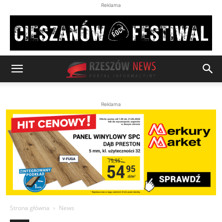
Reklama
Reklama
Strona główna
News