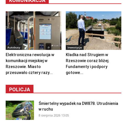
KOMUNIKACJA
Autobusy
Inwestycje
Elektroniczna rewolucja w
Kładka nad Strugiem w
komunikacji miejskiej w
Rzeszowie coraz bliżej.
Rzeszowie. Miasto
Fundamenty i podpory
przesuwało cztery razy...
gotowe...
POLICJA
Śmiertelny wypadek na DW878. Utrudnienia
w ruchu
8 sierpnia 2026 13:05