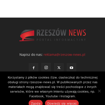
Napisz do nas:
reklama@rzeszow-news.pl
Korzystamy z plików cookies (tzw. ciasteczka) do technicznej
obsługi strony rzeszow-news.pl. W publikowanych przez nas
materiałach mogą znajdować się treści pochodzące z innych
serwisów, które we własnym imieniu używają cookies, np.
Kontakt
Polityka prywatności
Regulamin portalu
Facebook, Youtube i Instagram.
© NEWS Sp. z o.o. - wydawca portalu Rzeszów News. Wszystkie prawa
Zgoda
Dowiedz się więcej
zastrzeżone. Tel.: 601 97 55 30