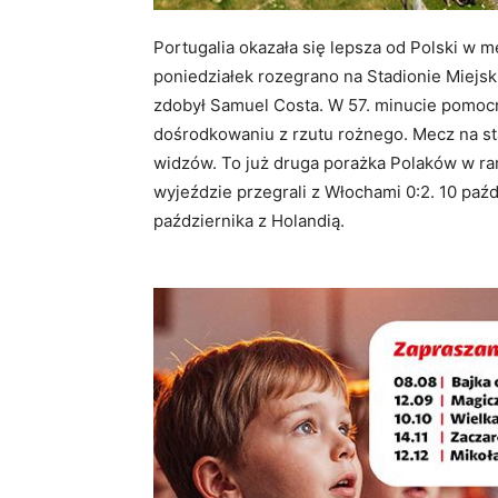
Portugalia okazała się lepsza od Polski w 
poniedziałek rozegrano na Stadionie Miej
zdobył Samuel Costa. W 57. minucie pomoc
dośrodkowaniu z rzutu rożnego. Mecz na sta
widzów. To już druga porażka Polaków w r
wyjeździe przegrali z Włochami 0:2. 10 paź
października z Holandią.