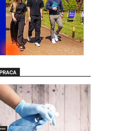
PRACA
ews