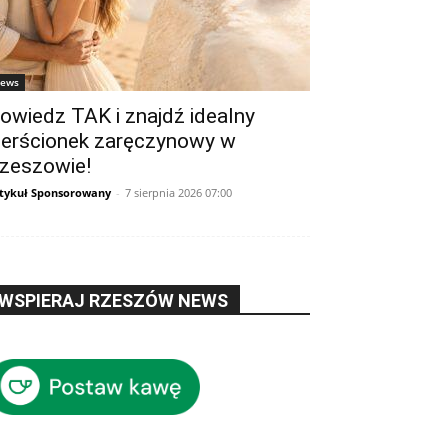
ews
owiedz TAK i znajdź idealny
ierścionek zaręczynowy w
zeszowie!
tykuł Sponsorowany
-
7 sierpnia 2026 07:00
WSPIERAJ RZESZÓW NEWS