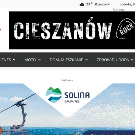
C
23
sobota, 8
Rzeszów
Reklama
BIZNES
MOTO
DOM, MIESZKANIE
ZDROWIE, URODA
Reklama