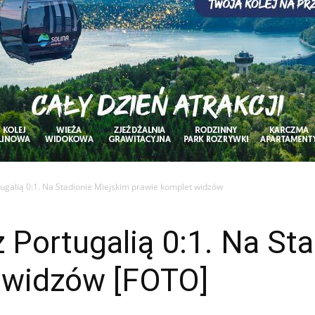
tugalią 0:1. Na Stadionie Miejskim prawie komplet widzów
z Portugalią 0:1. Na St
 widzów [FOTO]