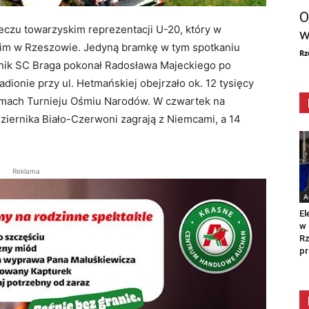
O
meczu towarzyskim reprezentacji U-20, który w
w
skim w Rzeszowie. Jedyną bramkę w tym spotkaniu
Rz
nik SC Braga pokonał Radosława Majeckiego po
dionie przy ul. Hetmańskiej obejrzało ok. 12 tysięcy
amach Turnieju Ośmiu Narodów. W czwartek na
dziernika Biało-Czerwoni zagrają z Niemcami, a 14
Reklama
A
El
w 
Rz
pr