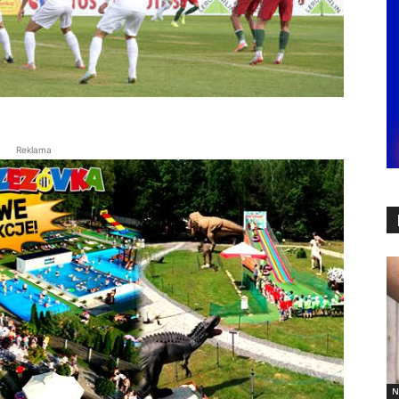
Reklama
N