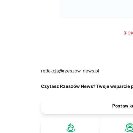
[PO
redakcja@rzeszow-news.pl
Czytasz Rzeszów News? Twoje wsparcie po
Postaw k