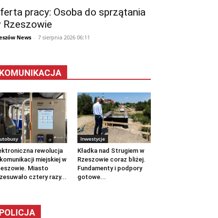
ferta pracy: Osoba do sprzątania
 Rzeszowie
eszów News
-
7 sierpnia 2026 06:11
KOMUNIKACJA
utobusy
Inwestycje
ektroniczna rewolucja
Kładka nad Strugiem w
komunikacji miejskiej w
Rzeszowie coraz bliżej.
eszowie. Miasto
Fundamenty i podpory
zesuwało cztery razy...
gotowe...
POLICJA