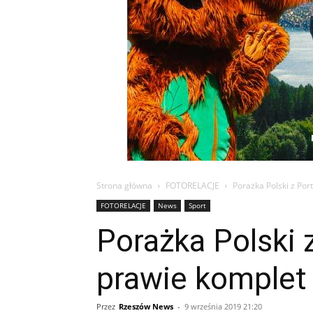
Strona główna
FOTORELACJE
Porażka Polski z Por
FOTORELACJE
News
Sport
Porażka Polski 
prawie komplet
Przez
Rzeszów News
-
9 września 2019 21:20