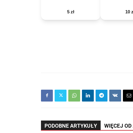
5 zł
10 z
PODOBNE ARTYKUŁY
WIĘCEJ OD