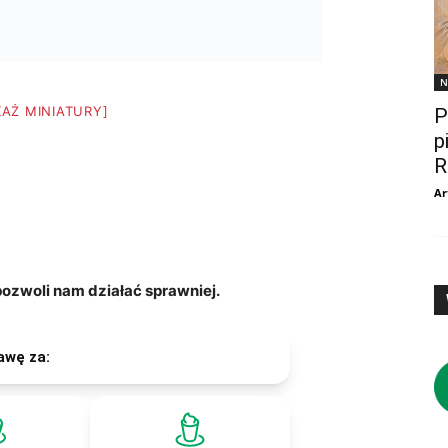
N
KAŻ MINIATURY]
P
p
R
Ar
zwoli nam działać sprawniej.
awę za: