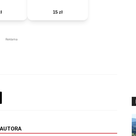
ł
15 zł
Reklama
 AUTORA