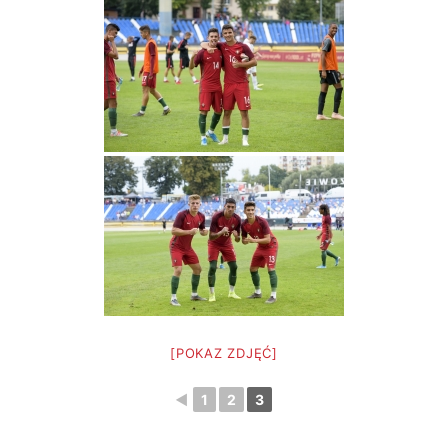
[POKAZ ZDJĘĆ]
◄
1
2
3