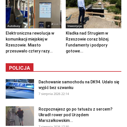
Autobusy
Inwestycje
Elektroniczna rewolucja w
Kładka nad Strugiem w
komunikacji miejskiej w
Rzeszowie coraz bliżej.
Rzeszowie. Miasto
Fundamenty i podpory
przesuwało cztery razy...
gotowe...
POLICJA
Dachowanie samochodu na DK94. Udało się
wyjść bez szwanku
7 sierpnia 2026 22:14
Rozpoznajesz go po tatuażu z sercem?
Ukradł rower pod Urzędem
Marszałkowskim...
7 sierpnia 2026 17:30