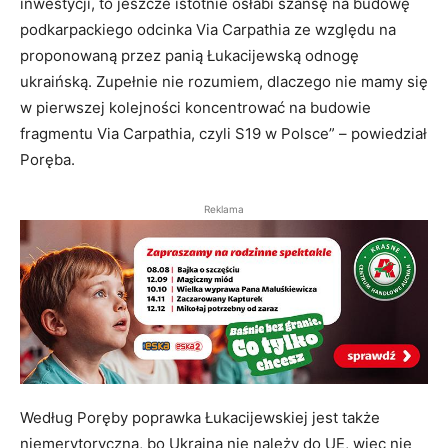
inwestycji, to jeszcze istotnie osłabi szansę na budowę
podkarpackiego odcinka Via Carpathia ze względu na
proponowaną przez panią Łukacijewską odnogę
ukraińską. Zupełnie nie rozumiem, dlaczego nie mamy się
w pierwszej kolejności koncentrować na budowie
fragmentu Via Carpathia, czyli S19 w Polsce” – powiedział
Poręba.
Reklama
Według Poręby poprawka Łukacijewskiej jest także
niemerytoryczna, bo Ukraina nie należy do UE, więc nie