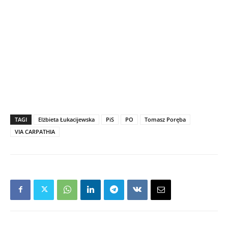
TAGI
Elżbieta Łukacijewska
PiS
PO
Tomasz Poręba
VIA CARPATHIA