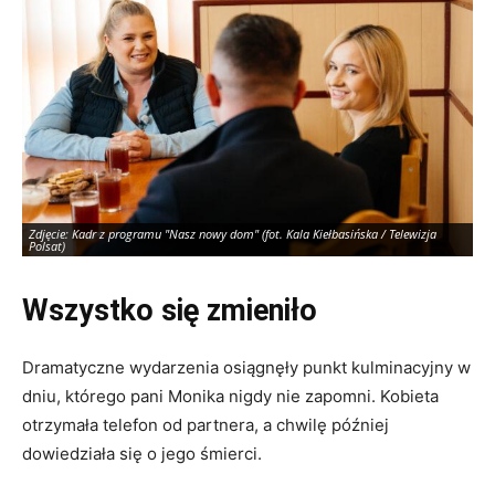
Zdjęcie: Kadr z programu "Nasz nowy dom" (fot. Kala Kiełbasińska / Telewizja
Zd
Polsat)
Po
Wszystko się zmieniło
Dramatyczne wydarzenia osiągnęły punkt kulminacyjny w
dniu, którego pani Monika nigdy nie zapomni. Kobieta
otrzymała telefon od partnera, a chwilę później
dowiedziała się o jego śmierci.