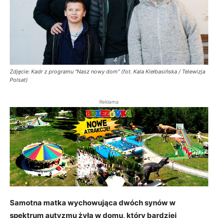
Zdjęcie: Kadr z programu "Nasz nowy dom" (fot. Kala Kiełbasińska / Telewizja
Polsat)
Reklama
Samotna matka wychowująca dwóch synów w
spektrum autyzmu żyła w domu, który bardziej