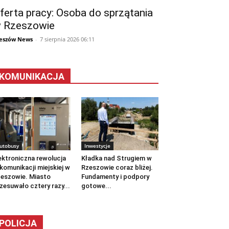
ferta pracy: Osoba do sprzątania
 Rzeszowie
eszów News
-
7 sierpnia 2026 06:11
KOMUNIKACJA
utobusy
Inwestycje
ektroniczna rewolucja
Kładka nad Strugiem w
komunikacji miejskiej w
Rzeszowie coraz bliżej.
eszowie. Miasto
Fundamenty i podpory
zesuwało cztery razy...
gotowe...
POLICJA