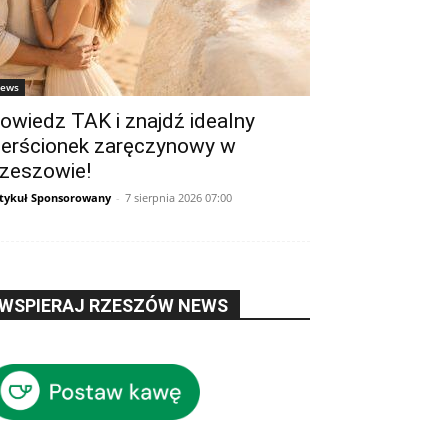
ews
owiedz TAK i znajdź idealny
ierścionek zaręczynowy w
zeszowie!
tykuł Sponsorowany
-
7 sierpnia 2026 07:00
WSPIERAJ RZESZÓW NEWS