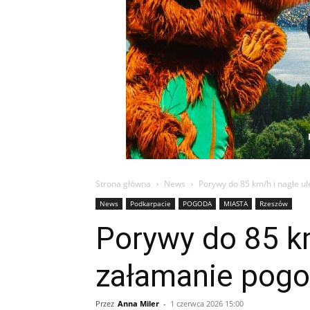
Strona główna
News
Porywy do 85 km/h i nagłe u
News
Podkarpacie
POGODA
MIASTA
Rzeszów
Porywy do 85 k
załamanie pogo
Przez
Anna Miler
-
1 czerwca 2026 15:00