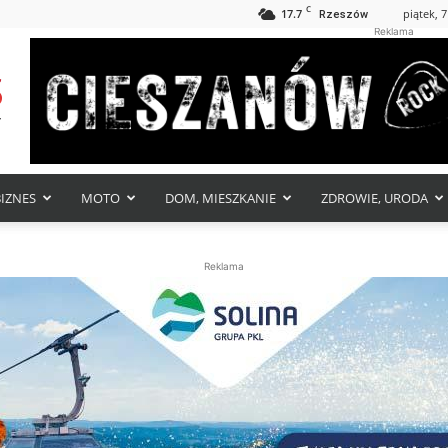
C
17.7
piątek, 7
Rzeszów
Reklama
BIZNES
MOTO
DOM, MIESZKANIE
ZDROWIE, URODA
Reklama