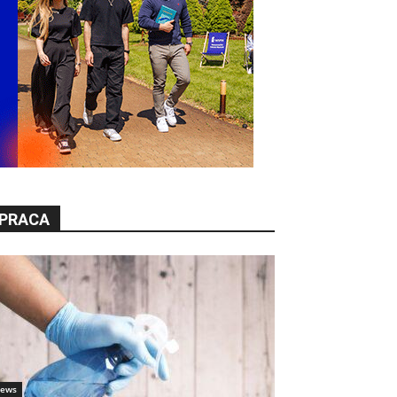
PRACA
ews