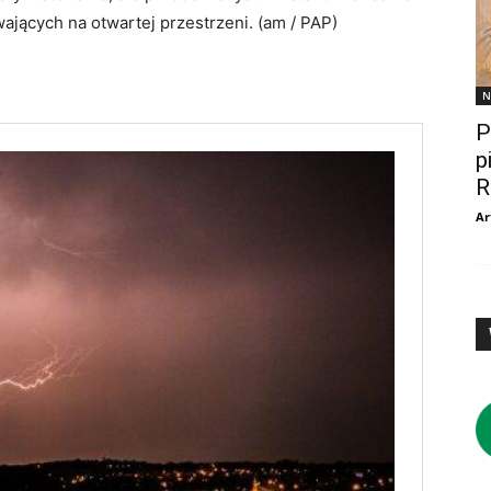
wających na otwartej przestrzeni. (am / PAP)
N
P
p
R
Ar