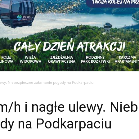
lewy. Niebezpieczne załamanie pogody na Podkarpaciu
m/h i nagłe ulewy. Nie
dy na Podkarpaciu