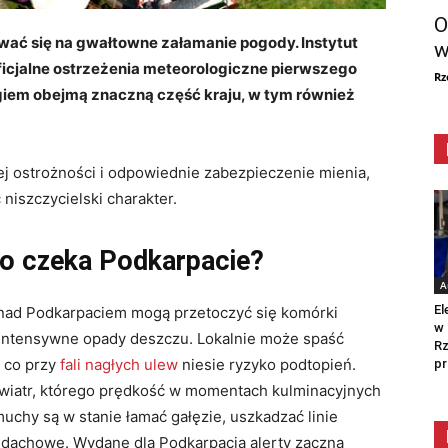
O
ać się na gwałtowne załamanie pogody. Instytut
w
ficjalne ostrzeżenia meteorologiczne pierwszego
Rz
giem obejmą znaczną część kraju, w tym również
j ostrożności i odpowiednie zabezpieczenie mienia,
iszczycielski charakter.
 Co czeka Podkarpacie?
A
El
nad Podkarpaciem mogą przetoczyć się komórki
w 
intensywne opady deszczu. Lokalnie może spaść
Rz
 co przy
fali nagłych ulew
niesie ryzyko podtopień.
pr
 wiatr, którego prędkość w momentach kulminacyjnych
uchy są w stanie łamać gałęzie, uszkadzać linie
 dachowe. Wydane dla Podkarpacia alerty zaczną