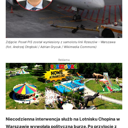
Zdjęcie: Poseł PiS został wyniesiony z samolotu linii Rzeszów - Warszawa
(fot. Andrzej Otrębski / Adrian Grycuk / Wikimedia Commons)
Reklama
Niecodzienna interwencja służb na Lotnisku Chopina w
Warszawie wywołała polityczną burzę. Po przylocie z