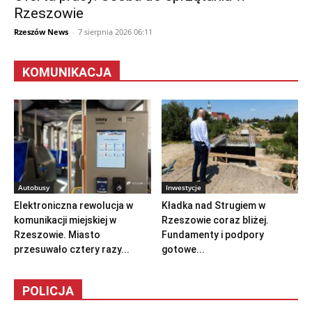
Rzeszowie
Rzeszów News
-
7 sierpnia 2026 06:11
KOMUNIKACJA
Autobusy
Inwestycje
Elektroniczna rewolucja w
Kładka nad Strugiem w
komunikacji miejskiej w
Rzeszowie coraz bliżej.
Rzeszowie. Miasto
Fundamenty i podpory
przesuwało cztery razy...
gotowe...
POLICJA