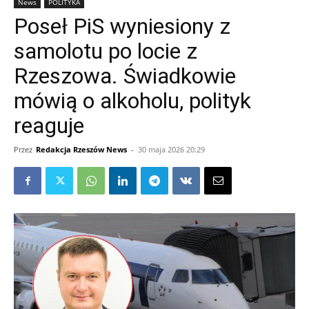
News
POLITYKA
Poseł PiS wyniesiony z
samolotu po locie z
Rzeszowa. Świadkowie
mówią o alkoholu, polityk
reaguje
Przez
Redakcja Rzeszów News
-
30 maja 2026 20:29