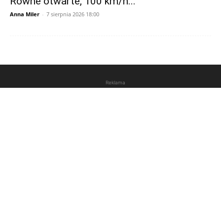
Równe otwarte, 100 km/h...
Anna Miler
-
7 sierpnia 2026 18:00
Reklama