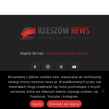
Napisz do nas:
reklama@rzeszow-news.pl
Korzystamy z plików cookies (tzw. ciasteczka) do technicznej
obsługi strony rzeszow-news.pl. W publikowanych przez nas
materiałach mogą znajdować się treści pochodzące z innych
serwisów, które we własnym imieniu używają cookies, np.
Kontakt
Polityka prywatności
Regulamin portalu
Facebook, Youtube i Instagram.
© NEWS Sp. z o.o. - wydawca portalu Rzeszów News. Wszystkie prawa
Zgoda
Dowiedz się więcej
zastrzeżone. Tel.: 601 97 55 30