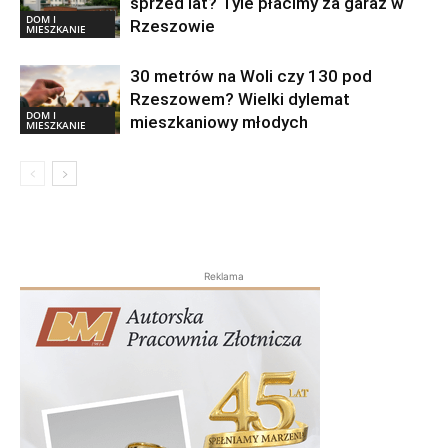
sprzed lat? Tyle płacimy za garaż w
DOM I
Rzeszowie
MIESZKANIE
30 metrów na Woli czy 130 pod
Rzeszowem? Wielki dylemat
DOM I
mieszkaniowy młodych
MIESZKANIE
Reklama