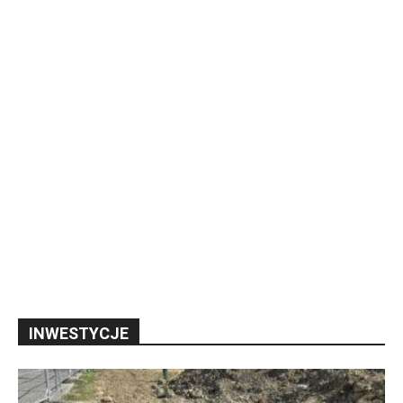
INWESTYCJE