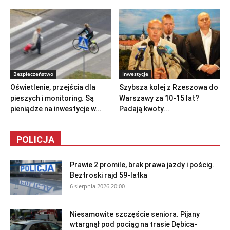
Bezpieczeństwo
Inwestycje
Oświetlenie, przejścia dla
Szybsza kolej z Rzeszowa do
pieszych i monitoring. Są
Warszawy za 10-15 lat?
pieniądze na inwestycje w...
Padają kwoty...
POLICJA
Prawie 2 promile, brak prawa jazdy i pościg.
Beztroski rajd 59-latka
6 sierpnia 2026 20:00
Niesamowite szczęście seniora. Pijany
wtargnął pod pociąg na trasie Dębica-