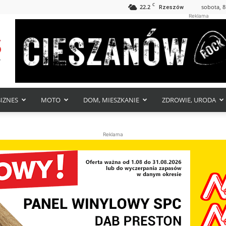
C
22.2
sobota, 8
Rzeszów
Reklama
BIZNES
MOTO
DOM, MIESZKANIE
ZDROWIE, URODA
Reklama