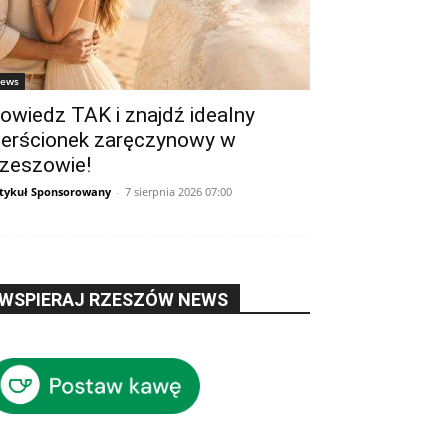
ews
owiedz TAK i znajdź idealny
ierścionek zaręczynowy w
zeszowie!
tykuł Sponsorowany
-
7 sierpnia 2026 07:00
WSPIERAJ RZESZÓW NEWS