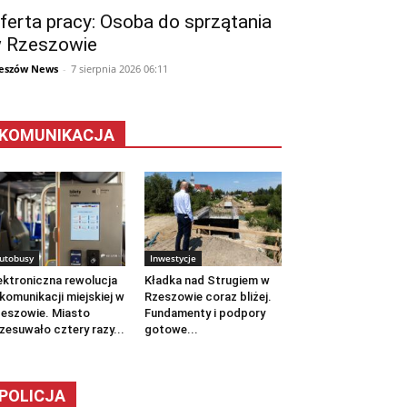
ferta pracy: Osoba do sprzątania
 Rzeszowie
eszów News
-
7 sierpnia 2026 06:11
KOMUNIKACJA
utobusy
Inwestycje
ektroniczna rewolucja
Kładka nad Strugiem w
komunikacji miejskiej w
Rzeszowie coraz bliżej.
eszowie. Miasto
Fundamenty i podpory
zesuwało cztery razy...
gotowe...
POLICJA