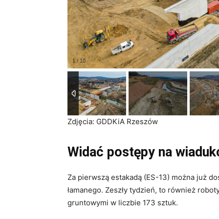
Zdjęcia: GDDKiA Rzeszów
Widać postępy na wiaduk
Za pierwszą estakadą (ES-13) można już d
łamanego. Zeszły tydzień, to również robo
gruntowymi w liczbie 173 sztuk.