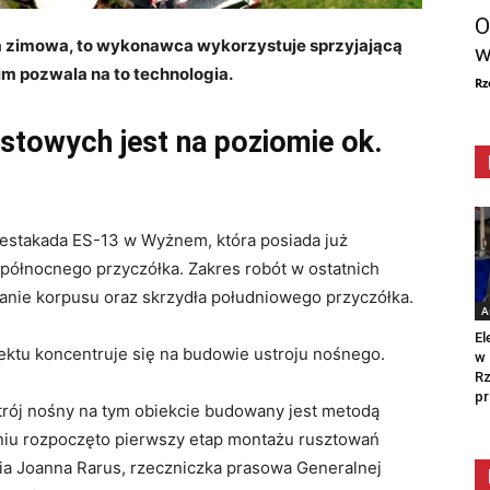
O
a zimowa, to wykonawca wykorzystuje sprzyjającą
w
im pozwala na to technologia.
Rz
towych jest na poziomie ok.
 estakada ES-13 w Wyżnem, która posiada już
 północnego przyczółka. Zakres robót w ostatnich
nie korpusu oraz skrzydła południowego przyczółka.
A
El
ektu koncentruje się na budowie ustroju nośnego.
w 
Rz
pr
trój nośny na tym obiekcie budowany jest metodą
niu rozpoczęto pierwszy etap montażu rusztowań
nia Joanna Rarus, rzeczniczka prasowa Generalnej