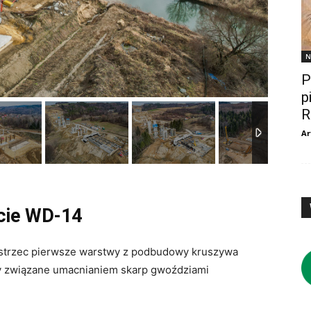
N
P
p
R
Ar
cie WD-14
ostrzec pierwsze warstwy z podbudowy kruszywa
ty związane umacnianiem skarp gwoździami