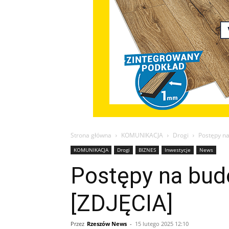
Strona główna
KOMUNIKACJA
Drogi
Postępy na
KOMUNIKACJA
Drogi
BIZNES
Inwestycje
News
Postępy na bud
[ZDJĘCIA]
Przez
Rzeszów News
-
15 lutego 2025 12:10