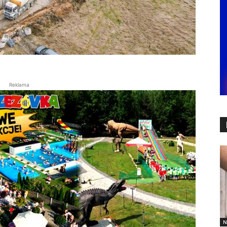
Reklama
N