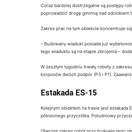
Coraz bardziej dostrzegalne są postępy ro
poprowadzić drogę gminną nad odcinkiem t
Zakres prac na tym obiekcie koncentruje s
– Budowany wiadukt posiada już wybetonowa
tego wiaduktu są na etapie zbrojenia – doda
W zeszłym tygodniu trwały roboty z zakres
korpusów dwóch podpór (P3 i P1). Zaawanso
Estakada ES-15
Kolejnym obiektem na trasie jest estakada
północnego przyczółka. Południowy przyczó
Obecnie zakres robót przy budowie tego ob