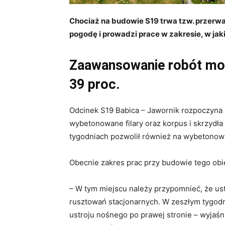
Chociaż na budowie S19 trwa tzw. przerw
pogodę i prowadzi prace w zakresie, w jak
Zaawansowanie robót mos
39 proc.
Odcinek S19 Babica – Jawornik rozpoczyna
wybetonowane filary oraz korpus i skrzydła
tygodniach pozwolił również na wybetonowa
Obecnie zakres prac przy budowie tego obi
– W tym miejscu należy przypomnieć, że us
rusztowań stacjonarnych. W zeszłym tygod
ustroju nośnego po prawej stronie – wyjaś