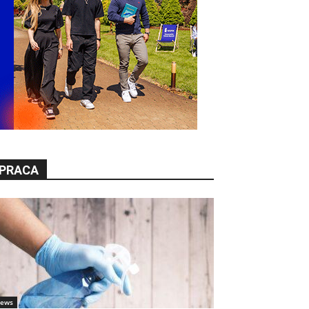
PRACA
ews