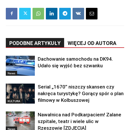
PODOBNE ARTYKUŁY
WIĘCEJ OD AUTORA
Dachowanie samochodu na DK94.
Udało się wyjść bez szwanku
News
Serial „1670” niszczy skansen czy
nakręca turystykę? Gorący spór o plan
filmowy w Kolbuszowej
KULTURA
Nawałnica nad Podkarpaciem! Zalane
szpitale, teatr i wiele ulic w
Rzeszowie [ZDJĘCIA]
News