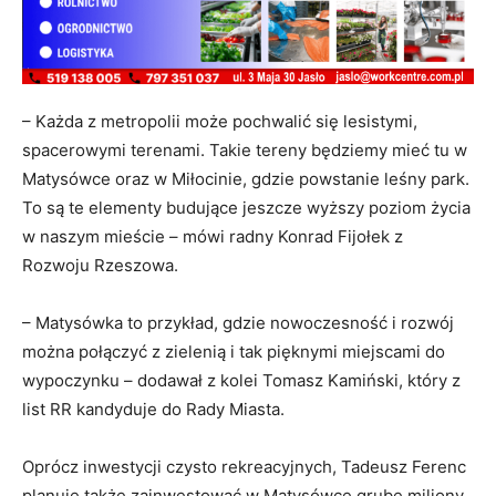
– Każda z metropolii może pochwalić się lesistymi,
spacerowymi terenami. Takie tereny będziemy mieć tu w
Matysówce oraz w Miłocinie, gdzie powstanie leśny park.
To są te elementy budujące jeszcze wyższy poziom życia
w naszym mieście – mówi radny Konrad Fijołek z
Rozwoju Rzeszowa.
– Matysówka to przykład, gdzie nowoczesność i rozwój
można połączyć z zielenią i tak pięknymi miejscami do
wypoczynku – dodawał z kolei Tomasz Kamiński, który z
list RR kandyduje do Rady Miasta.
Oprócz inwestycji czysto rekreacyjnych, Tadeusz Ferenc
planuje także zainwestować w Matysówce grube miliony