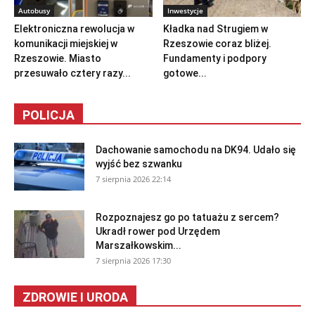
Autobusy
Inwestycje
Elektroniczna rewolucja w
Kładka nad Strugiem w
komunikacji miejskiej w
Rzeszowie coraz bliżej.
Rzeszowie. Miasto
Fundamenty i podpory
przesuwało cztery razy...
gotowe...
POLICJA
Dachowanie samochodu na DK94. Udało się
wyjść bez szwanku
7 sierpnia 2026 22:14
Rozpoznajesz go po tatuażu z sercem?
Ukradł rower pod Urzędem
Marszałkowskim...
7 sierpnia 2026 17:30
ZDROWIE I URODA