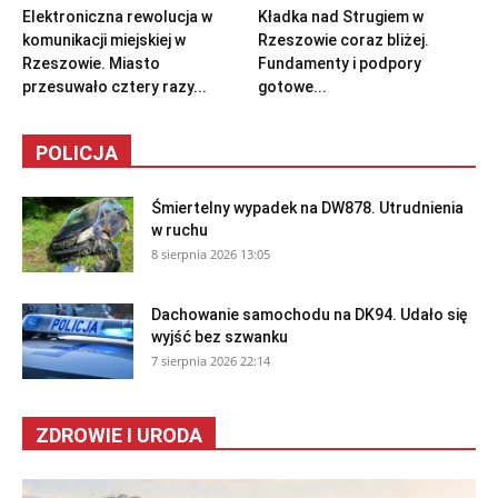
Elektroniczna rewolucja w
Kładka nad Strugiem w
komunikacji miejskiej w
Rzeszowie coraz bliżej.
Rzeszowie. Miasto
Fundamenty i podpory
przesuwało cztery razy...
gotowe...
POLICJA
Śmiertelny wypadek na DW878. Utrudnienia
w ruchu
8 sierpnia 2026 13:05
Dachowanie samochodu na DK94. Udało się
wyjść bez szwanku
7 sierpnia 2026 22:14
ZDROWIE I URODA