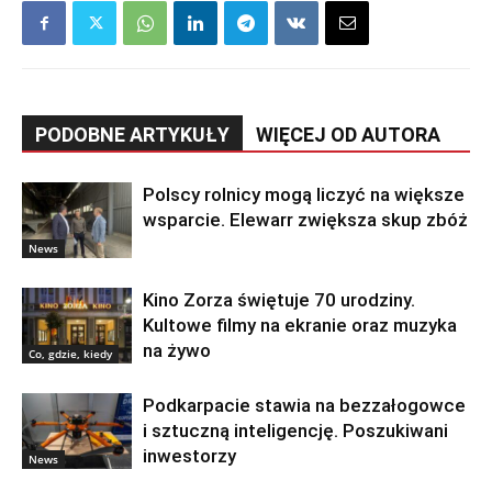
PODOBNE ARTYKUŁY
WIĘCEJ OD AUTORA
Polscy rolnicy mogą liczyć na większe
wsparcie. Elewarr zwiększa skup zbóż
News
Kino Zorza świętuje 70 urodziny.
Kultowe filmy na ekranie oraz muzyka
na żywo
Co, gdzie, kiedy
Podkarpacie stawia na bezzałogowce
i sztuczną inteligencję. Poszukiwani
inwestorzy
News