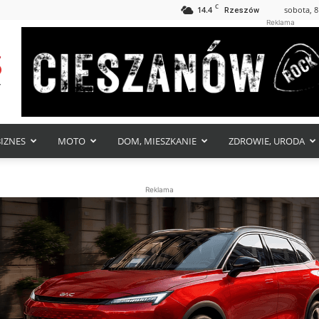
C
14.4
sobota, 8
Rzeszów
Reklama
BIZNES
MOTO
DOM, MIESZKANIE
ZDROWIE, URODA
Reklama