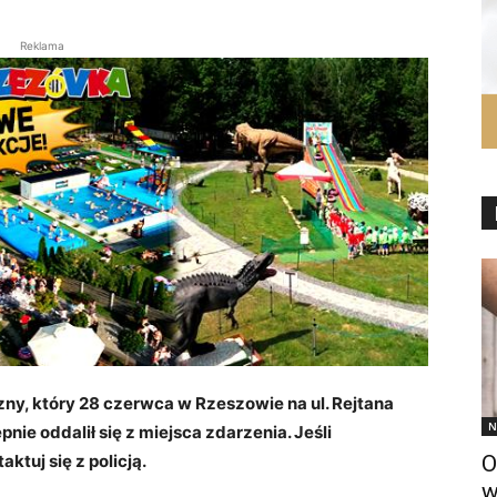
Reklama
y, który 28 czerwca w Rzeszowie na ul. Rejtana
N
ie oddalił się z miejsca zdarzenia. Jeśli
O
tuj się z policją.
w