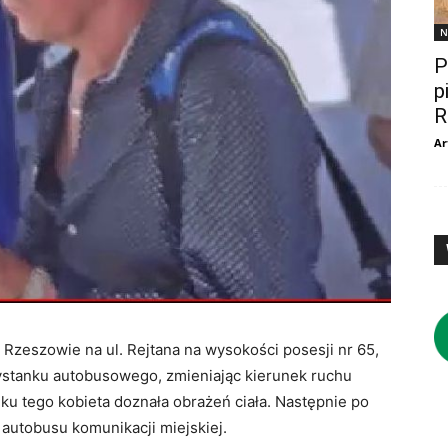
N
P
p
R
Ar
Rzeszowie na ul. Rejtana na wysokości posesji nr 65,
zystanku autobusowego, zmieniając kierunek ruchu
u tego kobieta doznała obrażeń ciała. Następnie po
 autobusu komunikacji miejskiej.