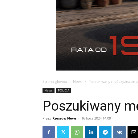
Strona główna
News
Poszukiwany mężczyzna ze z
News
POLICJA
Poszukiwany mę
Przez
Rzeszów News
-
16 lipca 2024 14:09