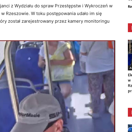
janci z Wydziału do spraw Przestępstw i Wykroczeń w
Rz
 w Rzeszowie. W toku postępowania udało im się
óry został zarejestrowany przez kamery monitoringu
A
El
w 
Rz
pr