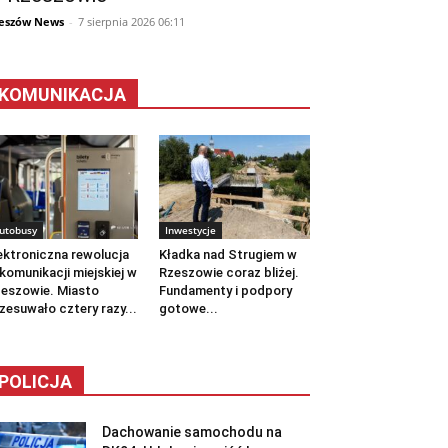
eszów News
-
7 sierpnia 2026 06:11
KOMUNIKACJA
utobusy
Inwestycje
ektroniczna rewolucja
Kładka nad Strugiem w
komunikacji miejskiej w
Rzeszowie coraz bliżej.
eszowie. Miasto
Fundamenty i podpory
zesuwało cztery razy...
gotowe...
POLICJA
Dachowanie samochodu na