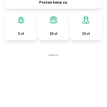
Postaw kawę za:
5 zł
10 zł
15 zł
Reklama