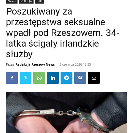
News
POLICJA
SĄD
Poszukiwany za
przestępstwa seksualne
wpadł pod Rzeszowem. 34-
latka ścigały irlandzkie
służby
Przez
Redakcja Rzeszów News
-
3 czerwca 2026 12:53