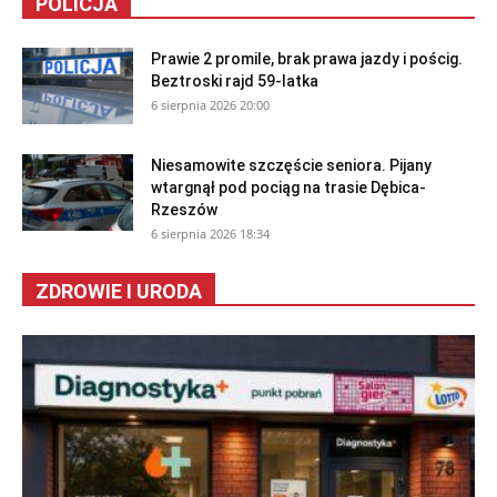
POLICJA
Prawie 2 promile, brak prawa jazdy i pościg.
Beztroski rajd 59-latka
6 sierpnia 2026 20:00
Niesamowite szczęście seniora. Pijany
wtargnął pod pociąg na trasie Dębica-
Rzeszów
6 sierpnia 2026 18:34
ZDROWIE I URODA