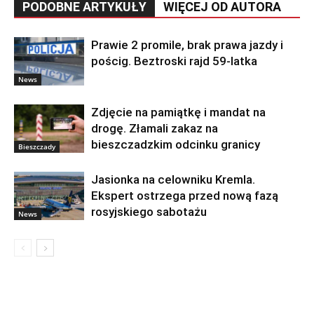
PODOBNE ARTYKUŁY
WIĘCEJ OD AUTORA
Prawie 2 promile, brak prawa jazdy i
pościg. Beztroski rajd 59-latka
News
Zdjęcie na pamiątkę i mandat na
drogę. Złamali zakaz na
bieszczadzkim odcinku granicy
Bieszczady
Jasionka na celowniku Kremla.
Ekspert ostrzega przed nową fazą
rosyjskiego sabotażu
News