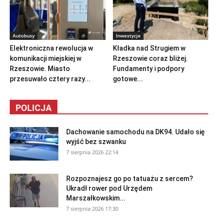
Autobusy
Inwestycje
Elektroniczna rewolucja w
Kładka nad Strugiem w
komunikacji miejskiej w
Rzeszowie coraz bliżej.
Rzeszowie. Miasto
Fundamenty i podpory
przesuwało cztery razy...
gotowe...
POLICJA
Dachowanie samochodu na DK94. Udało się
wyjść bez szwanku
7 sierpnia 2026 22:14
Rozpoznajesz go po tatuażu z sercem?
Ukradł rower pod Urzędem
Marszałkowskim...
7 sierpnia 2026 17:30