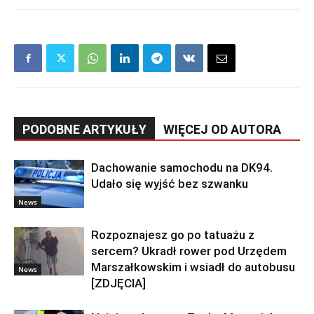
PODOBNE ARTYKUŁY
WIĘCEJ OD AUTORA
Dachowanie samochodu na DK94.
Udało się wyjść bez szwanku
News
Rozpoznajesz go po tatuażu z
sercem? Ukradł rower pod Urzędem
Marszałkowskim i wsiadł do autobusu
News
[ZDJĘCIA]