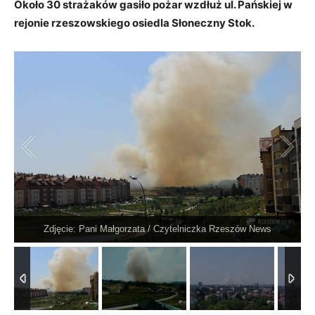
Około 30 strażaków gasiło pożar wzdłuż ul. Pańskiej w
rejonie rzeszowskiego osiedla Słoneczny Stok.
Zdjęcie: Pani Małgorzata / Czytelniczka Rzeszów News
1
/
4