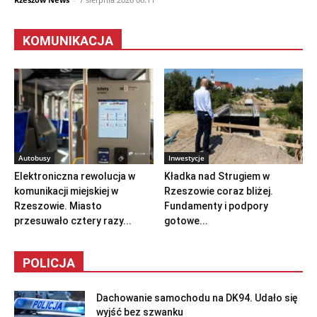
KOMUNIKACJA
Autobusy
Inwestycje
Elektroniczna rewolucja w
Kładka nad Strugiem w
komunikacji miejskiej w
Rzeszowie coraz bliżej.
Rzeszowie. Miasto
Fundamenty i podpory
przesuwało cztery razy...
gotowe...
POLICJA
Dachowanie samochodu na DK94. Udało się
wyjść bez szwanku